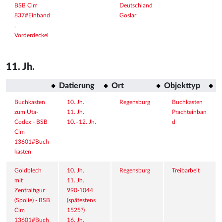
BSB Clm 
Deutschland
837#Einband
Goslar
, 
Vorderdeckel
11. Jh.
Datierung
Ort
Objekttyp
Buchkasten 
10. Jh.
Regensburg
Buchkasten
zum Uta-
11. Jh.
Prachteinban
Codex - BSB 
10.–12. Jh.
d
Clm 
13601#Buch
kasten
Goldblech 
10. Jh.
Regensburg
Treibarbeit
mit 
11. Jh.
Zentralfigur 
990-1044 
(Spolie) - BSB 
(spätestens 
Clm 
1525?)
13601#Buch
16. Jh.