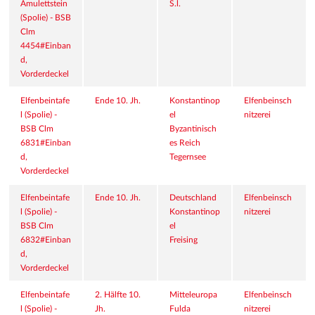
Amulettstein 
S.l.
(Spolie) - BSB 
Clm 
4454#Einban
d, 
Vorderdeckel
Elfenbeintafe
Ende 10. Jh.
Konstantinop
Elfenbeinsch
l (Spolie) - 
el
nitzerei
BSB Clm 
Byzantinisch
6831#Einban
es Reich
d, 
Tegernsee
Vorderdeckel
Elfenbeintafe
Ende 10. Jh.
Deutschland
Elfenbeinsch
l (Spolie) - 
Konstantinop
nitzerei
BSB Clm 
el
6832#Einban
Freising
d, 
Vorderdeckel
Elfenbeintafe
2. Hälfte 10. 
Mitteleuropa
Elfenbeinsch
l (Spolie) - 
Jh.
Fulda
nitzerei