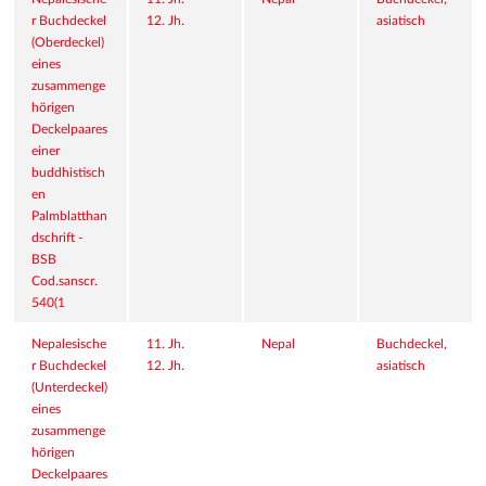
r Buchdeckel 
12. Jh.
asiatisch
(Oberdeckel) 
eines 
zusammenge
hörigen 
Deckelpaares 
einer 
buddhistisch
en 
Palmblatthan
dschrift - 
BSB 
Cod.sanscr. 
540(1
Nepalesische
11. Jh.
Nepal
Buchdeckel, 
r Buchdeckel 
12. Jh.
asiatisch
(Unterdeckel) 
eines 
zusammenge
hörigen 
Deckelpaares 