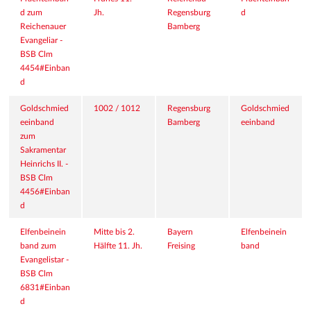
d zum 
Jh.
Regensburg
d
Reichenauer 
Bamberg
Evangeliar - 
BSB Clm 
4454#Einban
d
Goldschmied
1002 / 1012
Regensburg
Goldschmied
eeinband 
Bamberg
eeinband
zum 
Sakramentar 
Heinrichs II. - 
BSB Clm 
4456#Einban
d
Elfenbeinein
Mitte bis 2. 
Bayern
Elfenbeinein
band zum 
Hälfte 11. Jh.
Freising
band
Evangelistar - 
BSB Clm 
6831#Einban
d