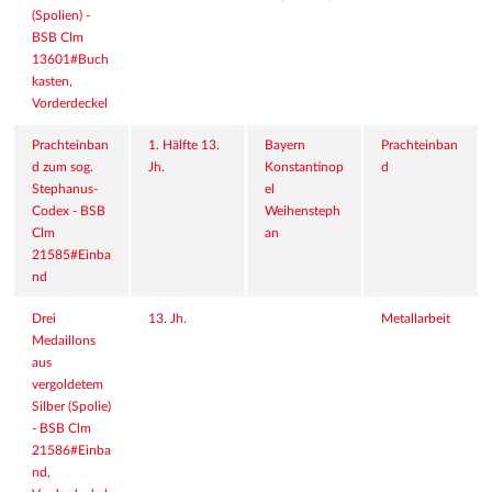
(Spolien) - 
BSB Clm 
13601#Buch
kasten, 
Vorderdeckel
Prachteinban
1. Hälfte 13. 
Bayern
Prachteinban
d zum sog. 
Jh.
Konstantinop
d
Stephanus-
el
Codex - BSB 
Weihensteph
Clm 
an
21585#Einba
nd
Drei 
13. Jh.
Metallarbeit
Medaillons 
aus 
vergoldetem 
Silber (Spolie) 
- BSB Clm 
21586#Einba
nd, 