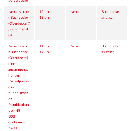
Vorderdeckel
Nepalesische
12. Jh.
Nepal
Buchdeckel, 
r Buchdeckel 
13. Jh.
asiatisch
(Oberdeckel ?
) - Cod.nepal. 
81
Nepalesische
11. Jh.
Nepal
Buchdeckel, 
r Buchdeckel 
12. Jh.
asiatisch
(Oberdeckel) 
eines 
zusammenge
hörigen 
Deckelpaares 
einer 
buddhistisch
en 
Palmblatthan
dschrift - 
BSB 
Cod.sanscr. 
540(1