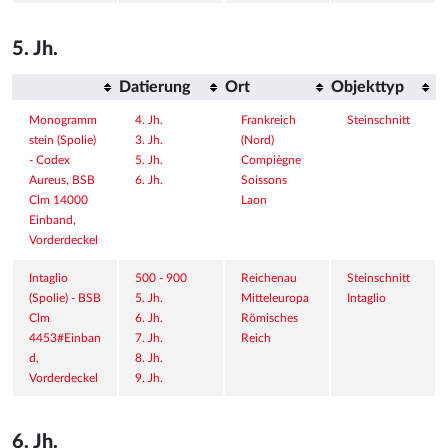
5. Jh.
Datierung
Ort
Objekttyp
Monogramm
4. Jh.
Frankreich 
Steinschnitt
stein (Spolie) 
3. Jh.
(Nord)
- Codex 
5. Jh.
Compiègne
Aureus, BSB 
6. Jh.
Soissons
Clm 14000 
Laon
Einband, 
Vorderdeckel
Intaglio 
500 - 900
Reichenau
Steinschnitt
(Spolie) - BSB 
5. Jh.
Mitteleuropa
Intaglio
Clm 
6. Jh.
Römisches 
4453#Einban
7. Jh.
Reich
d, 
8. Jh.
Vorderdeckel
9. Jh.
6. Jh.