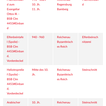
d zum 
10. Jh.
Regensburg
d
Evangeliar 
11. Jh.
Bamberg
Ottos III. - 
BSB Clm 
4453#Einban
d
Elfenbeintafe
940 - 960
Reichenau
Elfenbeinsch
l (Spolie) - 
Byzantinisch
nitzerei
BSB Clm 
es Reich
4453#Einban
d, 
Vorderdeckel
Heliotroprelie
Mitte des 10. 
Reichenau
Steinschnitt
f (Spolie) - 
Jh.
Byzantinisch
BSB Clm 
es Reich
4453#Einban
d, 
Vorderdeckel
Arabischer 
10. Jh.
Reichenau
Steinschnitt