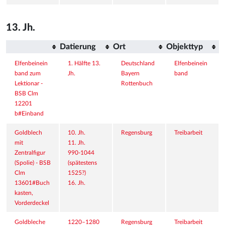
13. Jh.
Datierung
Ort
Objekttyp
Elfenbeinein
1. Hälfte 13. 
Deutschland
Elfenbeinein
band zum 
Jh.
Bayern
band
Lektionar - 
Rottenbuch
BSB Clm 
12201 
b#Einband
Goldblech 
10. Jh.
Regensburg
Treibarbeit
mit 
11. Jh.
Zentralfigur 
990-1044 
(Spolie) - BSB 
(spätestens 
Clm 
1525?)
13601#Buch
16. Jh.
kasten, 
Vorderdeckel
Goldbleche 
1220–1280
Regensburg
Treibarbeit