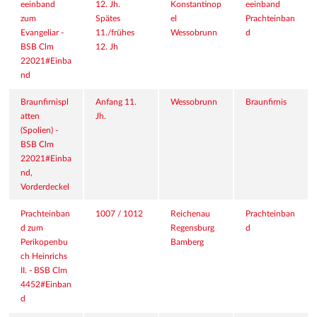
eeinband 
12. Jh.
Konstantinop
eeinband
zum 
Spätes 
el
Prachteinban
Evangeliar - 
11./frühes 
Wessobrunn
d
BSB Clm 
12. Jh
22021#Einba
nd
Braunfirnispl
Anfang 11. 
Wessobrunn
Braunfirnis
atten 
Jh.
(Spolien) - 
BSB Clm 
22021#Einba
nd, 
Vorderdeckel
Prachteinban
1007 / 1012
Reichenau
Prachteinban
d zum 
Regensburg
d
Perikopenbu
Bamberg
ch Heinrichs 
II. - BSB Clm 
4452#Einban
d