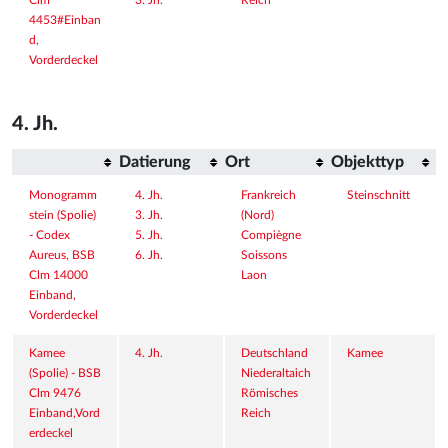
Clm 
3. Jh.
Reich
4453#Einban
d, 
Vorderdeckel
4. Jh.
Datierung
Ort
Objekttyp
Monogramm
4. Jh.
Frankreich 
Steinschnitt
stein (Spolie) 
3. Jh.
(Nord)
- Codex 
5. Jh.
Compiègne
Aureus, BSB 
6. Jh.
Soissons
Clm 14000 
Laon
Einband, 
Vorderdeckel
Kamee 
4. Jh.
Deutschland
Kamee
(Spolie) - BSB 
Niederaltaich
Clm 9476 
Römisches 
Einband,Vord
Reich
erdeckel