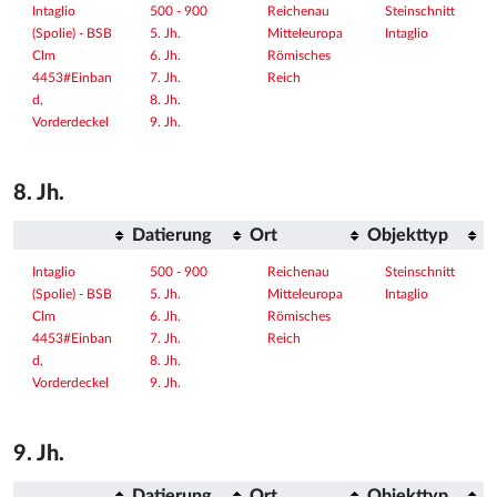
Intaglio 
500 - 900
Reichenau
Steinschnitt
(Spolie) - BSB 
5. Jh.
Mitteleuropa
Intaglio
Clm 
6. Jh.
Römisches 
4453#Einban
7. Jh.
Reich
d, 
8. Jh.
Vorderdeckel
9. Jh.
8. Jh.
Datierung
Ort
Objekttyp
Intaglio 
500 - 900
Reichenau
Steinschnitt
(Spolie) - BSB 
5. Jh.
Mitteleuropa
Intaglio
Clm 
6. Jh.
Römisches 
4453#Einban
7. Jh.
Reich
d, 
8. Jh.
Vorderdeckel
9. Jh.
9. Jh.
Datierung
Ort
Objekttyp