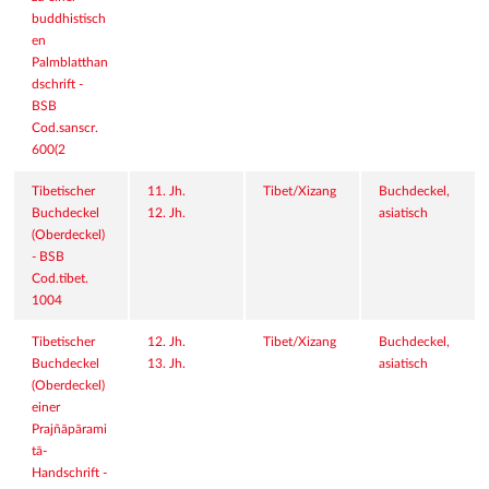
buddhistisch
en 
Palmblatthan
dschrift - 
BSB 
Cod.sanscr. 
600(2
Tibetischer 
11. Jh.
Tibet/Xizang
Buchdeckel, 
Buchdeckel 
12. Jh.
asiatisch
(Oberdeckel) 
- BSB 
Cod.tibet. 
1004
Tibetischer 
12. Jh.
Tibet/Xizang
Buchdeckel, 
Buchdeckel 
13. Jh.
asiatisch
(Oberdeckel) 
einer 
Prajñāpārami
tā-
Handschrift - 