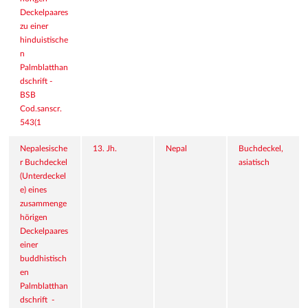
Deckelpaares 
zu einer 
hinduistische
n 
Palmblatthan
dschrift - 
BSB 
Cod.sanscr. 
543(1
Nepalesische
13. Jh.
Nepal
Buchdeckel, 
r Buchdeckel 
asiatisch
(Unterdeckel
e) eines 
zusammenge
hörigen 
Deckelpaares 
einer 
buddhistisch
en 
Palmblatthan
dschrift  - 