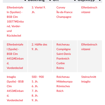
Elfenbeintafe
3. Viertel 9. 
Corvey
Elfenbeinsch
ln (Spolien) - 
Jh.
Île-de-France
nitzerei
BSB Clm 
Champagne
10077#Einba
nd, Vorder- 
und 
Rückdeckel
Elfenbeintafe
2. Hälfte des 
Reichenau
Elfenbeinsch
l (Spolie) - 
9. Jh.
Compiègne
nitzerei
BSB Clm 
Saint-Denis
4452#Einban
Frankreich
d, 
Corbie
Vorderdeckel
Reims
Intaglio 
500 - 900
Reichenau
Steinschnitt
(Spolie) - BSB 
5. Jh.
Mitteleuropa
Intaglio
Clm 
6. Jh.
Römisches 
4453#Einban
7. Jh.
Reich
d, 
8. Jh.
Vorderdeckel
9. Jh.