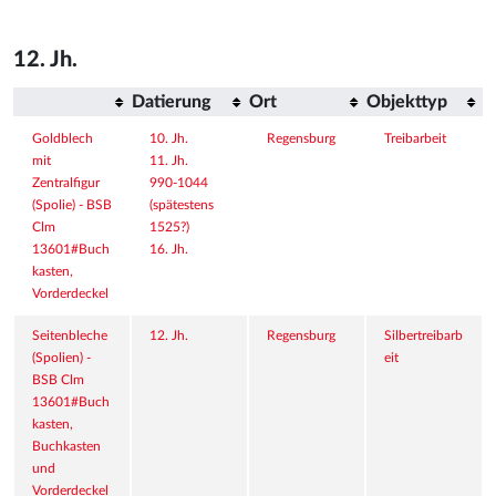
12. Jh.
Datierung
Ort
Objekttyp
Goldblech 
10. Jh.
Regensburg
Treibarbeit
mit 
11. Jh.
Zentralfigur 
990-1044 
(Spolie) - BSB 
(spätestens 
Clm 
1525?)
13601#Buch
16. Jh.
kasten, 
Vorderdeckel
Seitenbleche 
12. Jh.
Regensburg
Silbertreibarb
(Spolien) - 
eit
BSB Clm 
13601#Buch
kasten, 
Buchkasten 
und 
Vorderdeckel