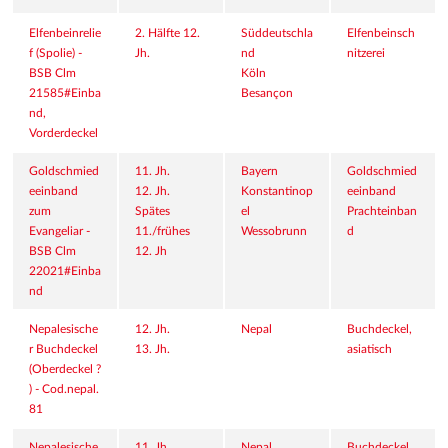
Elfenbeinrelie
2. Hälfte 12. 
Süddeutschla
Elfenbeinsch
f (Spolie) - 
Jh.
nd
nitzerei
BSB Clm 
Köln
21585#Einba
Besançon
nd, 
Vorderdeckel
Goldschmied
11. Jh.
Bayern
Goldschmied
eeinband 
12. Jh.
Konstantinop
eeinband
zum 
Spätes 
el
Prachteinban
Evangeliar - 
11./frühes 
Wessobrunn
d
BSB Clm 
12. Jh
22021#Einba
nd
Nepalesische
12. Jh.
Nepal
Buchdeckel, 
r Buchdeckel 
13. Jh.
asiatisch
(Oberdeckel ?
) - Cod.nepal. 
81
Nepalesische
11. Jh.
Nepal
Buchdeckel, 