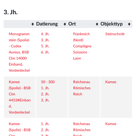
3. Jh.
Datierung
Ort
Objekttyp
Monogramm
4. Jh.
Frankreich 
Steinschnitt
stein (Spolie) 
3. Jh.
(Nord)
- Codex 
5. Jh.
Compiègne
Aureus, BSB 
6. Jh.
Soissons
Clm 14000 
Laon
Einband, 
Vorderdeckel
Kamee 
50 - 300
Reichenau
Kamee
(Spolie) - BSB 
1. Jh.
Römisches 
Clm 
2. Jh.
Reich
4453#Einban
3. Jh.
d, 
Vorderdeckel
Kamee 
1. Jh.
Reichenau
Kamee
(Spolie) - BSB 
2. Jh.
Römisches 