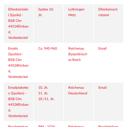
Elfenbeintafe
Spätes 10. 
Lothringen
Elfenbeinsch
l (Spolie) - 
Jh.
Metz
nitzerei
BSB Clm 
4451#Einban
d, 
Vorderdeckel
Emails 
Ca. 940-960
Reichenau
Email
(Spolien) - 
Byzantinisch
BSB Clm 
es Reich
4452#Einban
d, 
Vorderdeckel
Emailplakette
10. Jh.
Reichenau
Email
n (Spolien) - 
11. Jh.
Deutschland
BSB Clm 
10./11. Jh.
4452#Einban
d, 
Vorderdeckel
Prachteinban
996 - 1024
Reichenau
Prachteinban