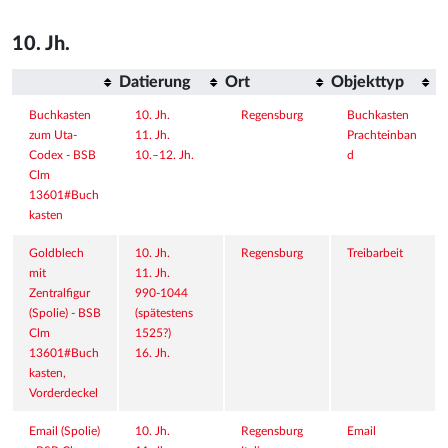
10. Jh.
Datierung
Ort
Objekttyp
Buchkasten 
10. Jh.
Regensburg
Buchkasten
zum Uta-
11. Jh.
Prachteinban
Codex - BSB 
10.–12. Jh.
d
Clm 
13601#Buch
kasten
Goldblech 
10. Jh.
Regensburg
Treibarbeit
mit 
11. Jh.
Zentralfigur 
990-1044 
(Spolie) - BSB 
(spätestens 
Clm 
1525?)
13601#Buch
16. Jh.
kasten, 
Vorderdeckel
Email (Spolie) 
10. Jh.
Regensburg
Email