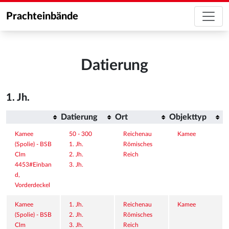
Prachteinbände
Datierung
1. Jh.
Datierung
Ort
Objekttyp
Kamee 
50 - 300
Reichenau
Kamee
(Spolie) - BSB 
1. Jh.
Römisches 
Clm 
2. Jh.
Reich
4453#Einban
3. Jh.
d, 
Vorderdeckel
Kamee 
1. Jh.
Reichenau
Kamee
(Spolie) - BSB 
2. Jh.
Römisches 
Clm 
3. Jh.
Reich