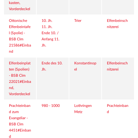
kasten, 
Vorderdeckel
Ottonische 
10. Jh.
Trier
Elfenbeinsch
Elfenbeintafe
11. Jh.
nitzerei
l (Spolie) - 
Ende 10. / 
BSB Clm 
Anfang 11. 
21586#Einba
Jh.
nd
Elfenbeinplat
Ende des 10. 
Konstantinop
Elfenbeinsch
ten (Spolien) 
Jh.
el
nitzerei
- BSB Clm 
22021#Einba
nd, 
Vorderdeckel
Prachteinban
980 - 1000
Lothringen
Prachteinban
d zum 
Metz
d
Evangeliar - 
BSB Clm 
4451#Einban
d