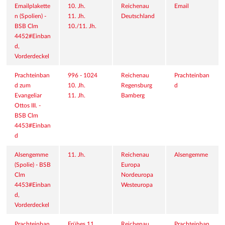
Emailplakette
10. Jh.
Reichenau
Email
n (Spolien) - 
11. Jh.
Deutschland
BSB Clm 
10./11. Jh.
4452#Einban
d, 
Vorderdeckel
Prachteinban
996 - 1024
Reichenau
Prachteinban
d zum 
10. Jh.
Regensburg
d
Evangeliar 
11. Jh.
Bamberg
Ottos III. - 
BSB Clm 
4453#Einban
d
Alsengemme 
11. Jh.
Reichenau
Alsengemme
(Spolie) - BSB 
Europa
Clm 
Nordeuropa
4453#Einban
Westeuropa
d, 
Vorderdeckel
Prachteinban
Frühes 11. 
Reichenau
Prachteinban