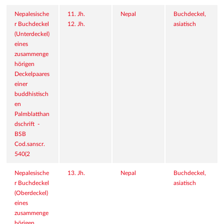
Nepalesische
11. Jh.
Nepal
Buchdeckel, 
r Buchdeckel 
12. Jh.
asiatisch
(Unterdeckel) 
eines 
zusammenge
hörigen 
Deckelpaares 
einer 
buddhistisch
en 
Palmblatthan
dschrift  - 
BSB 
Cod.sanscr. 
540(2
Nepalesische
13. Jh.
Nepal
Buchdeckel, 
r Buchdeckel 
asiatisch
(Oberdeckel) 
eines 
zusammenge
hörigen 