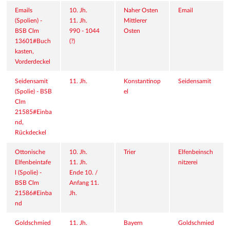
Emails 
10. Jh.
Naher Osten
Email
(Spolien) - 
11. Jh.
Mittlerer 
BSB Clm 
990 - 1044 
Osten
13601#Buch
(?)
kasten, 
Vorderdeckel
Seidensamit  
11. Jh.
Konstantinop
Seidensamit
(Spolie) - BSB 
el
Clm 
21585#Einba
nd, 
Rückdeckel
Ottonische 
10. Jh.
Trier
Elfenbeinsch
Elfenbeintafe
11. Jh.
nitzerei
l (Spolie) - 
Ende 10. / 
BSB Clm 
Anfang 11. 
21586#Einba
Jh.
nd
Goldschmied
11. Jh.
Bayern
Goldschmied