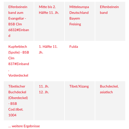
Elfenbeinein
Mitte bis 2. 
Mitteleuropa
Elfenbeinein
band zum 
Hälfte 11. Jh.
Deutschland
band
Evangeliar - 
Bayern
BSB Clm 
Freising
6832#Einban
d
Kupferblech 
1. Hälfte 11. 
Fulda
(Spolie) - BSB 
Jh.
Clm 
837#Einband
, 
Vorderdeckel
Tibetischer 
11. Jh.
Tibet/Xizang
Buchdeckel, 
Buchdeckel 
12. Jh.
asiatisch
(Oberdeckel) 
- BSB 
Cod.tibet. 
1004
… weitere Ergebnisse