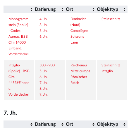
Datierung
Ort
Objekttyp
Monogramm
4. Jh.
Frankreich 
Steinschnitt
stein (Spolie) 
3. Jh.
(Nord)
- Codex 
5. Jh.
Compiègne
Aureus, BSB 
6. Jh.
Soissons
Clm 14000 
Laon
Einband, 
Vorderdeckel
Intaglio 
500 - 900
Reichenau
Steinschnitt
(Spolie) - BSB 
5. Jh.
Mitteleuropa
Intaglio
Clm 
6. Jh.
Römisches 
4453#Einban
7. Jh.
Reich
d, 
8. Jh.
Vorderdeckel
9. Jh.
7. Jh.
Datierung
Ort
Objekttyp