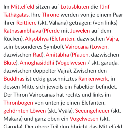
Im
Mittelfeld
sitzen auf
Lotusblüten
die
fünf
Tathāgatas
. Ihre
Throne
werden von je einem Paar
ihrer
Reittiere
(skt. Vāhana) getragen: (von links)
Ratnasambhava
(
Pferde
mit
Juwelen
auf dem
Rücken),
Akṣobhya
(
Elefanten
, dazwischen
Vajra
,
sein besonderes Symbol),
Vairocana
(
Löwen
,
dazwischen
Rad
),
Amitābha
(
Pfauen
, dazwischen
Blüte
),
Amoghasiddhi
(
Vogelwesen
/ skt. garuḍa,
dazwischen doppelter Vajra). Zwischen den
Buddhas
ist eckig geschnitztes
Rankenwerk
, in
dessen Mitte sich jeweils ein Fabeltier befindet.
Der Thron Vairocanas hat rechts und links im
Thronbogen
von unten je einen Elefanten,
gehörnten Löwen
(skt. Vyāla),
Seeungeheuer
(skt.
Makara) und ganz oben ein
Vogelwesen
(skt.
Garuḍa). Der obere Teil durchbricht das Mittelfeld