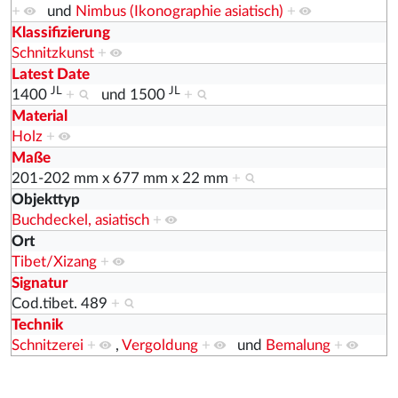
+
und
Nimbus (Ikonographie asiatisch)
+
Klassifizierung
Schnitzkunst
+
Latest Date
JL
JL
1400
+
und
1500
+
Material
Holz
+
Maße
201-202 mm x 677 mm x 22 mm
+
Objekttyp
Buchdeckel, asiatisch
+
Ort
Tibet/Xizang
+
Signatur
Cod.tibet. 489
+
Technik
Schnitzerei
+
,
Vergoldung
+
und
Bemalung
+