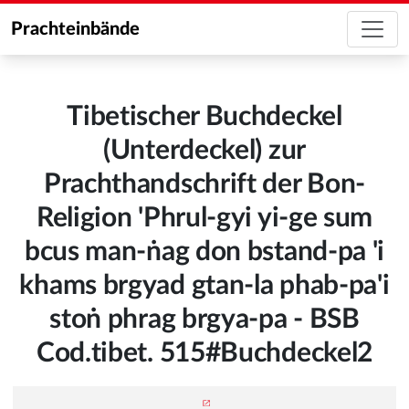
Prachteinbände
Tibetischer Buchdeckel
(Unterdeckel) zur
Prachthandschrift der Bon-
Religion 'Phrul-gyi yi-ge sum
bcus man-ṅag don bstand-pa 'i
khams brgyad gtan-la phab-pa'i
stoṅ phrag brgya-pa - BSB
Cod.tibet. 515#Buchdeckel2