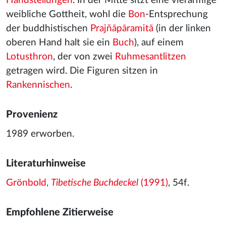
Handstellungen
. In der Mitte sitzt eine vierarmige
weibliche Gottheit, wohl die
Bon
-Entsprechung
der buddhistischen
Prajñāpāramitā
(in der linken
oberen Hand halt sie ein
Buch
), auf einem
Lotusthron
, der von zwei
Ruhmesantlitzen
getragen wird. Die Figuren sitzen in
Rankennischen
.
Provenienz
1989 erworben.
Literaturhinweise
Grönbold,
Tibetische Buchdeckel
(1991)
, 54f.
Empfohlene Zitierweise