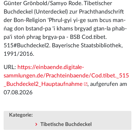
Günter Grönbold/Samyo Rode. Tibetischer
Buchdeckel (Unterdeckel) zur Prachthandschrift
der Bon-Religion 'Phrul-gyi yi-ge sum bcus man-
ṅag don bstand-pa 'i khams brgyad gtan-la phab-
pa'i stoṅ phrag brgya-pa - BSB Cod.tibet.
515#Buchdeckel2. Bayerische Staatsbibliothek,
1991/2016.
URL:
https://einbaende.digitale-
sammlungen.de/Prachteinbaende/Cod.tibet._515
_Buchdeckel2_Hauptaufnahme
, aufgerufen am
07.08.2026
:
Kategorie
Tibetische Buchdeckel