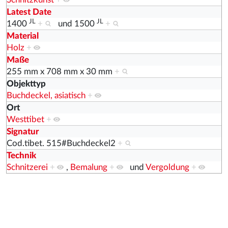
Latest Date
JL
JL
1400
+
und
1500
+
Material
Holz
+
Maße
255 mm x 708 mm x 30 mm
+
Objekttyp
Buchdeckel, asiatisch
+
Ort
Westtibet
+
Signatur
Cod.tibet. 515#Buchdeckel2
+
Technik
Schnitzerei
+
,
Bemalung
+
und
Vergoldung
+