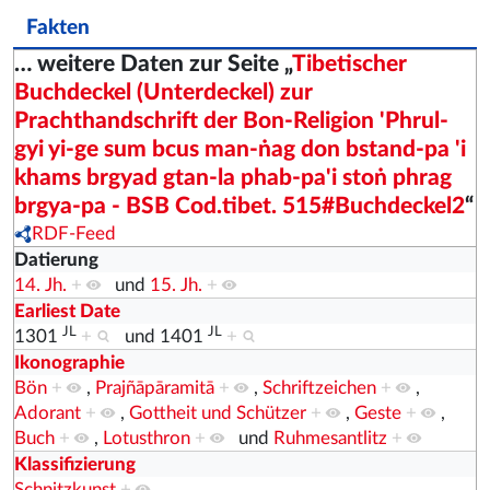
Fakten
… weitere Daten zur Seite „
Tibetischer
Buchdeckel (Unterdeckel) zur
Prachthandschrift der Bon-Religion 'Phrul-
gyi yi-ge sum bcus man-ṅag don bstand-pa 'i
khams brgyad gtan-la phab-pa'i stoṅ phrag
brgya-pa - BSB Cod.tibet. 515#Buchdeckel2
“
RDF-Feed
Datierung
14. Jh.
+
und
15. Jh.
+
Earliest Date
JL
JL
1301
+
und
1401
+
Ikonographie
Bön
+
,
Prajñāpāramitā
+
,
Schriftzeichen
+
,
Adorant
+
,
Gottheit und Schützer
+
,
Geste
+
,
Buch
+
,
Lotusthron
+
und
Ruhmesantlitz
+
Klassifizierung
Schnitzkunst
+