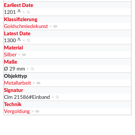
Earliest Date
JL
1201
+
Klassifizierung
Goldschmiedekunst
+
Latest Date
JL
1300
+
Material
Silber
+
Maße
Ø 29 mm
+
Objekttyp
Metallarbeit
+
Signatur
Clm 21586#Einband
+
Technik
Vergoldung
+