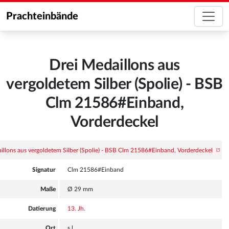
Prachteinbände
Drei Medaillons aus
vergoldetem Silber (Spolie) - BSB
Clm 21586#Einband,
Vorderdeckel
Signatur
Clm 21586#Einband
Maße
Ø 29 mm
Datierung
13. Jh.
Ort
s.l.