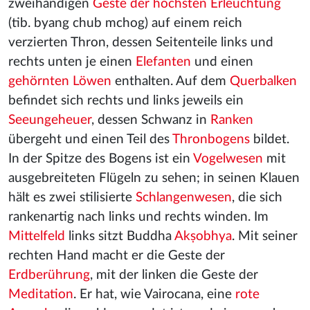
zweihändigen
Geste der höchsten Erleuchtung
(tib. byang chub mchog) auf einem reich
verzierten Thron, dessen Seitenteile links und
rechts unten je einen
Elefanten
und einen
gehörnten Löwen
enthalten. Auf dem
Querbalken
befindet sich rechts und links jeweils ein
Seeungeheuer
, dessen Schwanz in
Ranken
übergeht und einen Teil des
Thronbogens
bildet.
In der Spitze des Bogens ist ein
Vogelwesen
mit
ausgebreiteten Flügeln zu sehen; in seinen Klauen
hält es zwei stilisierte
Schlangenwesen
, die sich
rankenartig nach links und rechts winden. Im
Mittelfeld
links sitzt Buddha
Akṣobhya
. Mit seiner
rechten Hand macht er die Geste der
Erdberührung
, mit der linken die Geste der
Meditation
. Er hat, wie Vairocana, eine
rote