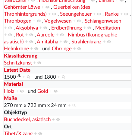
Vairocana
+
,
Höchste Erleuchtung
+
,
Elefant
+
,
Gehörnter Löwe
+
,
Querbalken (des
Thronhintergrunds)
+
,
Seeungeheuer
+
,
Ranke
+
,
Thronbogen
+
,
Vogelwesen
+
,
Schlangenwesen
+
,
Akṣobhya
+
,
Erdberührung
+
,
Meditation
+
,
Rot
+
,
Aureole
+
,
Nimbus (Ikonographie
asiatisch)
+
,
Amitābha
+
,
Strahlenkranz
+
,
Helmkrone
+
und
Ohrringe
+
Klassifizierung
Schnitzkunst
+
Latest Date
JL
1500
+
und
1800
+
Material
Holz
+
und
Gold
+
Maße
270 mm x 722 mm x 24 mm
+
Objekttyp
Buchdeckel, asiatisch
+
Ort
Tibet/Xizang
+