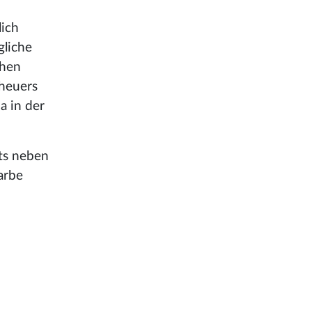
lich
gliche
chen
eheuers
a in der
hts neben
arbe