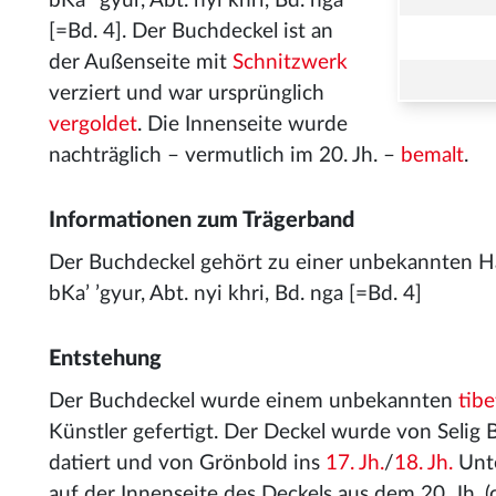
bKa’ ’gyur, Abt. nyi khri, Bd. nga
[=Bd. 4]. Der Buchdeckel ist an
der Außenseite mit
Schnitzwerk
verziert und war ursprünglich
vergoldet
. Die Innenseite wurde
nachträglich – vermutlich im 20. Jh. –
bemalt
.
Informationen zum Trägerband
Der Buchdeckel gehört zu einer unbekannten H
bKa’ ’gyur, Abt. nyi khri, Bd. nga [=Bd. 4]
Entstehung
Der Buchdeckel wurde einem unbekannten
tib
Künstler gefertigt. Der Deckel wurde von Selig 
datiert und von Grönbold ins
17. Jh.
/
18. Jh.
Unte
auf der Innenseite des Deckels aus dem 20. Jh. (