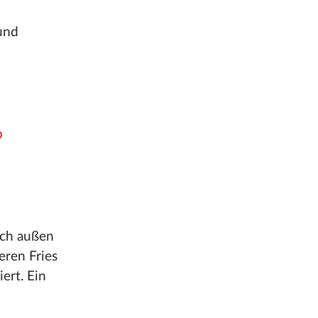
und
b
ach außen
eren Fries
ert. Ein