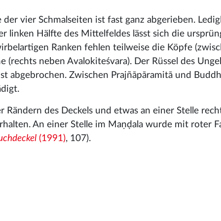
er vier Schmalseiten ist fast ganz abgerieben. Ledig
linken Hälfte des Mittelfeldes lässt sich die ursprün
rbelartigen Ranken fehlen teilweise die Köpfe (zwis
ne (rechts neben Avalokiteśvara). Der Rüssel des Ung
ist abgebrochen. Zwischen Prajñāpāramitā und Buddh
digt.
ier Rändern des Deckels und etwas an einer Stelle rec
alten. An einer Stelle im Maṇḍala wurde mit roter F
uchdeckel
(1991)
, 107).