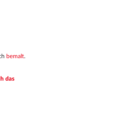
ich
bemalt
.
ch das