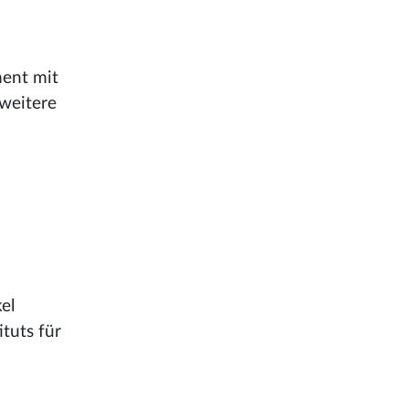
ment mit
 weitere
el
tuts für