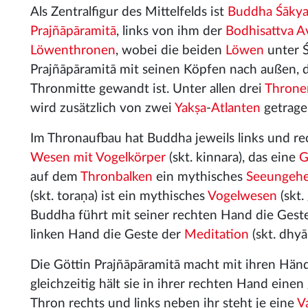
Als Zentralfigur des Mittelfelds ist
Buddha
Śāky
Prajñāpāramitā
, links von ihm der
Bodhisattva
A
Löwenthronen
, wobei die beiden
Löwen
unter Ś
Prajñāpāramitā mit seinen Köpfen nach außen, 
Thronmitte gewandt ist. Unter allen drei
Throne
wird zusätzlich von zwei
Yakṣa
-
Atlanten
getrage
Im Thronaufbau hat Buddha jeweils links und r
Wesen mit Vogelkörper
(skt. kinnara), das eine
G
auf dem
Thronbalken
ein mythisches
Seeungeh
(skt. toraṇa) ist ein mythisches
Vogelwesen
(skt.
Buddha führt mit seiner rechten Hand die Gest
linken Hand die Geste der
Meditation
(skt. dhy
Die Göttin Prajñāpāramitā macht mit ihren Hän
gleichzeitig hält sie in ihrer rechten Hand eine
Thron rechts und links neben ihr steht je eine
V