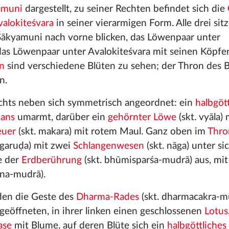
amuni
dargestellt, zu seiner Rechten befindet sich die
valokiteśvara
in seiner vierarmigen Form. Alle drei sit
ākyamuni nach vorne blicken, das Löwenpaar unter
das Löwenpaar unter Avalokiteśvara mit seinen Köpfe
n
sind verschiedene Blüten zu sehen; der Thron des
n.
echts neben sich symmetrisch angeordnet: ein
halbgöt
ans
umarmt, darüber ein
gehörnter Löwe
(skt. vyāla)
euer
(skt. makara) mit rotem Maul. Ganz oben im
Thro
 garuḍa) mit zwei
Schlangenwesen
(skt. nāga) unter sic
e der
Erdberührung
(skt. bhūmisparśa-mudrā) aus, mit
āna-mudrā).
den die Geste des
Dharma-Rades
(skt. dharmacakra-m
n geöffneten, in ihrer linken einen geschlossenen
Lotus
ase
mit Blume, auf deren Blüte sich ein
halbgöttliche