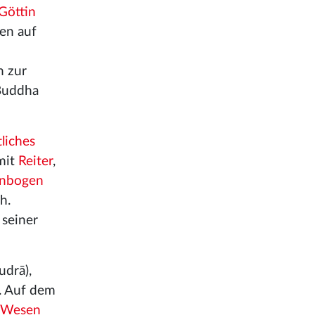
Göttin
zen auf
n zur
 Buddha
tliches
 mit
Reiter
,
nbogen
h.
 seiner
udrā),
. Auf dem
s Wesen