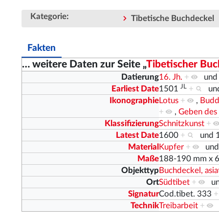
:
Kategorie
Tibetische Buchdeckel
Fakten
… weitere Daten zur Seite „
Tibetischer Buc
Datierung
16. Jh.
+
un
JL
Earliest Date
1501
+
un
Ikonographie
Lotus
+
,
Budd
+
,
Geben des
Klassifizierung
Schnitzkunst
+
Latest Date
1600
+
und
Material
Kupfer
+
un
Maße
188-190 mm x 
Objekttyp
Buchdeckel, asia
Ort
Südtibet
+
u
Signatur
Cod.tibet. 333
+
Technik
Treibarbeit
+