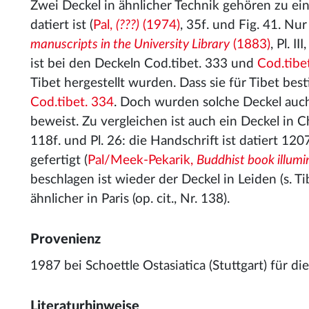
Zwei Deckel in ähnlicher Technik gehören zu ei
datiert ist (
Pal,
(???)
(1974)
, 35f. und Fig. 41. Nu
manuscripts in the University Library
(1883)
, Pl. I
ist bei den Deckeln Cod.tibet. 333 und
Cod.tibe
Tibet hergestellt wurden. Dass sie für Tibet be
Cod.tibet. 334
. Doch wurden solche Deckel auch
beweist. Zu vergleichen ist auch ein Deckel in C
118f. und Pl. 26: die Handschrift ist datiert 120
gefertigt (
Pal/Meek-Pekarik,
Buddhist book illumi
beschlagen ist wieder der Deckel in Leiden (s. Ti
ähnlicher in Paris (op. cit., Nr. 138).
Provenienz
1987 bei Schoettle Ostasiatica (Stuttgart) für d
Literaturhinweise