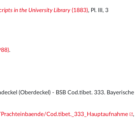
ipts in the University Library
(1883)
, Pl. III, 3
988)
.
eckel (Oberdeckel) - BSB Cod.tibet. 333. Bayerische
de/Prachteinbaende/Cod.tibet._333_Hauptaufnahme
,