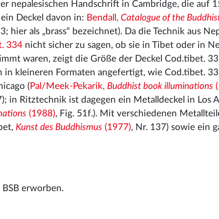
ner nepalesischen Handschrift in Cambridge, die auf 
r ein Deckel davon in:
Bendall,
Catalogue of the Buddhis
II, 3; hier als „brass“ bezeichnet). Da die Technik aus Ne
t. 334
nicht sicher zu sagen, ob sie in Tibet oder in Ne
stimmt waren, zeigt die Größe der Deckel Cod.tibet. 3
 in kleineren Formaten angefertigt, wie Cod.tibet. 3
hicago (
Pal/Meek-Pekarik,
Buddhist book illuminations
(
7); in Ritztechnik ist dagegen ein Metalldeckel in Los 
nations
(1988)
, Fig. 51f.). Mit verschiedenen Metalltei
bet,
Kunst des Buddhismus
(1977)
, Nr. 137) sowie ein 
ie BSB erworben.