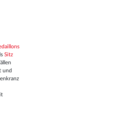
daillons
ls
Sitz
ällen
t und
menkranz
it