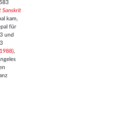
1583
t Sanskrit
pal kam,
pal für
33 und
33
1988)
,
Angeles
len
ganz