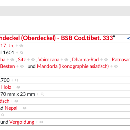
hdeckel (Oberdeckel) - BSB Cod.tibet. 333
“
d
17. Jh.
+
d
1601
+
ha
+
,
Sitz
+
,
Vairocana
+
,
Dharma-Rad
+
,
Ratnasa
 Besten
+
und
Mandorla (Ikonographie asiatisch)
+
1700
+
d
Holz
+
670 mm x 23 mm
+
tisch
+
nd
Nepal
+
und
Vergoldung
+