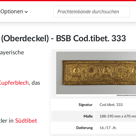
Optionen
 (Oberdeckel) - BSB Cod.tibet. 333
ayerische
Kupferblech
, das
Signatur
Cod.tibet. 333
Maße
188-190 mm x 670 m
ler in
Südtibet
Datierung
16./17. Jh.