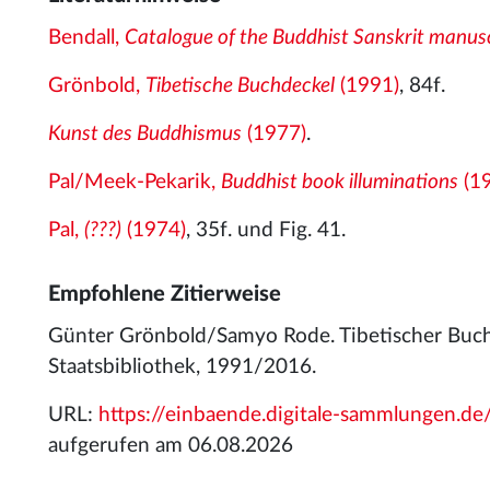
Bendall,
Catalogue of the Buddhist Sanskrit manuscr
Grönbold,
Tibetische Buchdeckel
(1991)
, 84f.
Kunst des Buddhismus
(1977)
.
Pal/Meek-Pekarik,
Buddhist book illuminations
(1
Pal,
(???)
(1974)
, 35f. und Fig. 41.
Empfohlene Zitierweise
Günter Grönbold/Samyo Rode. Tibetischer Buchd
Staatsbibliothek, 1991/2016.
URL:
https://einbaende.digitale-sammlungen.
aufgerufen am 06.08.2026