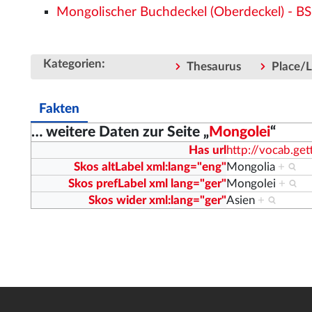
Mongolischer Buchdeckel (Oberdeckel) - BS
:
Kategorien
Thesaurus
Place/L
Fakten
… weitere Daten zur Seite „
Mongolei
“
Has url
http://vocab.g
Skos altLabel xml:lang="eng"
Mongolia
+
Skos prefLabel xml lang="ger"
Mongolei
+
Skos wider xml:lang="ger"
Asien
+