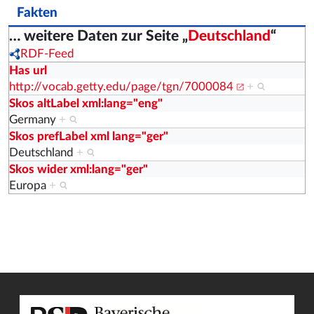
Fakten
… weitere Daten zur Seite „
Deutschland
“
RDF-Feed
Has url
http://vocab.getty.edu/page/tgn/7000084
+
Skos altLabel xml:lang="eng"
Germany
+
Skos prefLabel xml lang="ger"
Deutschland
+
Skos wider xml:lang="ger"
Europa
+