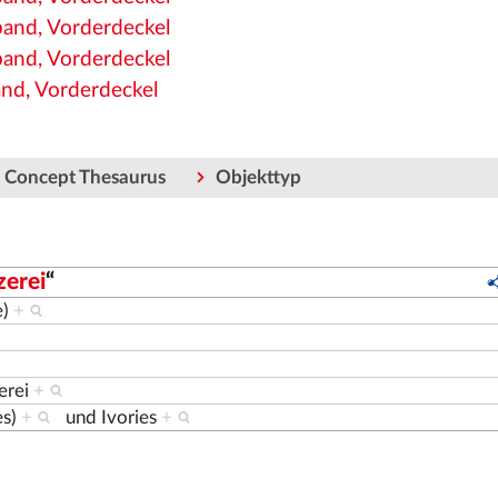
band, Vorderdeckel
band, Vorderdeckel
and, Vorderdeckel
c Concept Thesaurus
Objekttyp
zerei
“
e)
+
erei
+
es)
+
und
Ivories
+