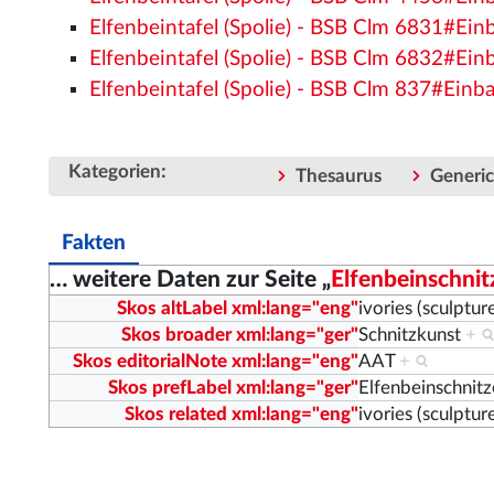
Elfenbeintafel (Spolie) - BSB Clm 6831#Ein
Elfenbeintafel (Spolie) - BSB Clm 6832#Ein
Elfenbeintafel (Spolie) - BSB Clm 837#Einb
:
Kategorien
Thesaurus
Generi
Fakten
… weitere Daten zur Seite „
Elfenbeinschnit
Skos altLabel xml:lang="eng"
ivories (sculptur
Skos broader xml:lang="ger"
Schnitzkunst
+
Skos editorialNote xml:lang="eng"
AAT
+
Skos prefLabel xml:lang="ger"
Elfenbeinschnitz
Skos related xml:lang="eng"
ivories (sculptur