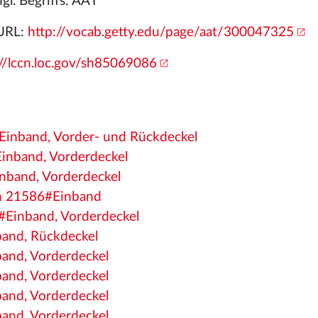
ngl. Begriffs: AAT
 URL:
http://vocab.getty.edu/page/aat/300047325
://lccn.loc.gov/sh85069086
#Einband, Vorder- und Rückdeckel
Einband, Vorderdeckel
inband, Vorderdeckel
Clm 21586#Einband
1#Einband, Vorderdeckel
band, Rückdeckel
band, Vorderdeckel
band, Vorderdeckel
band, Vorderdeckel
band, Vorderdeckel