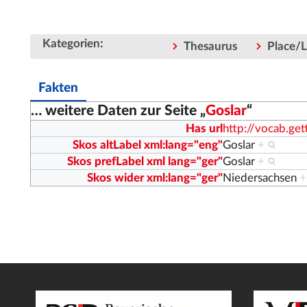
:
Kategorien
Thesaurus
Place/L
Fakten
… weitere Daten zur Seite „
Goslar
“
Has url
http://vocab.g
Skos altLabel xml:lang="eng"
Goslar
+
Skos prefLabel xml lang="ger"
Goslar
+
Skos wider xml:lang="ger"
Niedersachsen
+