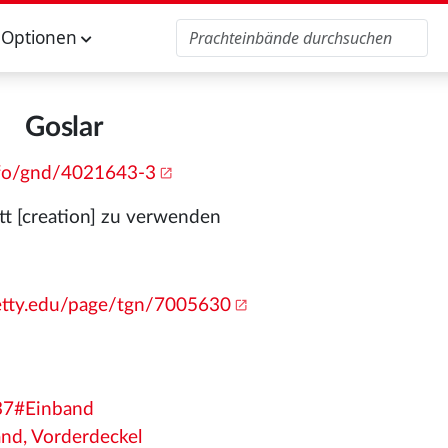
Optionen
Goslar
info/gnd/4021643-3
tt [creation] zu verwenden
getty.edu/page/tgn/7005630
837#Einband
and, Vorderdeckel