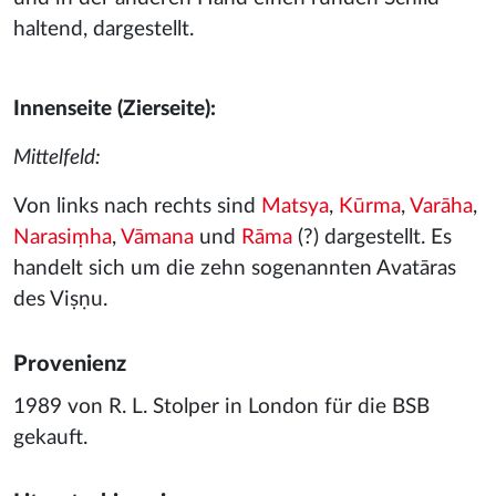
haltend, dargestellt.
Innenseite (Zierseite):
Mittelfeld:
Von links nach rechts sind
Matsya
,
Kūrma
,
Varāha
,
Narasiṃha
,
Vāmana
und
Rāma
(?) dargestellt. Es
handelt sich um die zehn sogenannten Avatāras
des Viṣṇu.
Provenienz
1989 von R. L. Stolper in London für die BSB
gekauft.