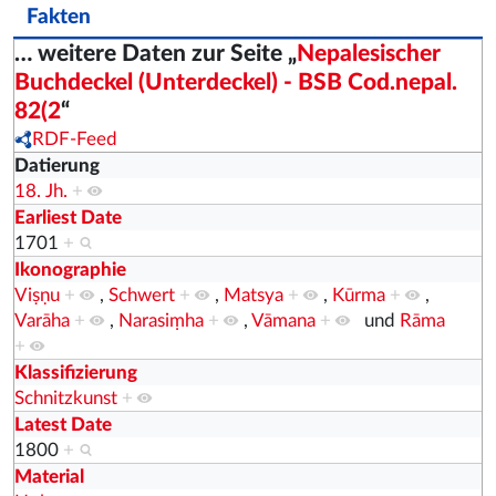
Fakten
… weitere Daten zur Seite „
Nepalesischer
Buchdeckel (Unterdeckel) - BSB Cod.nepal.
82(2
“
RDF-Feed
Datierung
18. Jh.
+
Earliest Date
1701
+
Ikonographie
Viṣṇu
+
,
Schwert
+
,
Matsya
+
,
Kūrma
+
,
Varāha
+
,
Narasiṃha
+
,
Vāmana
+
und
Rāma
+
Klassifizierung
Schnitzkunst
+
Latest Date
1800
+
Material