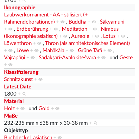
1701
+
Ikonographie
Laubwerkornament - AA - stilisiert (+
Rahmendekorationen)
+
,
Buddha
+
,
Śākyamuni
+
,
Erdberührung
+
,
Meditation
+
,
Nimbus
(Ikonographie asiatisch)
+
,
Aureole
+
,
Lotus
+
,
Löwenthron
+
,
Thron (als architektonisches Element)
+
,
Löwe
+
,
Mahākāla
+
,
Grüne Tārā
+
,
Vajrapāṇi
+
,
Ṣaḍakṣarī-Avalokiteśvara
+
und
Geste
+
Klassifizierung
Schnitzkunst
+
Latest Date
1800
+
Material
Holz
+
und
Gold
+
Maße
232-235 mm x 638 mm x 30-38 mm
+
Objekttyp
Buchdeckel, asiatisch
+