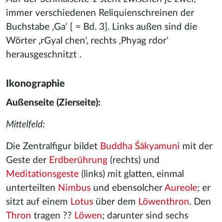
immer verschiedenen Reliquienschreinen der
Buchstabe ‚Ga‘ [ = Bd. 3]. Links außen sind die
Wörter ‚rGyal chen‘, rechts ‚Phyag rdor‘
herausgeschnitzt .
Ikonographie
Außenseite (Zierseite):
Mittelfeld:
Die Zentralfigur bildet
Buddha
Śākyamuni
mit der
Geste der
Erdberührung
(rechts) und
Meditationsgeste
(links) mit glatten, einmal
unterteilten
Nimbus
und ebensolcher
Aureole
; er
sitzt auf einem
Lotus
über dem
Löwenthron
. Den
Thron
tragen ??
Löwen
; darunter sind sechs