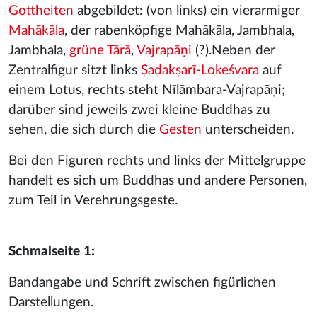
Gottheiten
abgebildet: (von links) ein vierarmiger
Mahākāla
, der rabenköpfige Mahākāla, Jambhala,
Jambhala,
grüne Tārā
,
Vajrapāṇi
(?).Neben der
Zentralfigur sitzt links
Ṣaḍakṣarī-Lokeśvara
auf
einem Lotus, rechts steht Nīlāmbara-Vajrapāṇi;
darüber sind jeweils zwei kleine Buddhas zu
sehen, die sich durch die
Gesten
unterscheiden.
Bei den Figuren rechts und links der Mittelgruppe
handelt es sich um Buddhas und andere Personen,
zum Teil in Verehrungsgeste.
Schmalseite 1:
Bandangabe und Schrift zwischen figürlichen
Darstellungen.