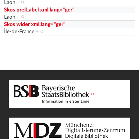
Laon
+
Skos prefLabel xml lang="ger"
Laon
+
Skos wider xml:lang="ger"
Île-de-France
+