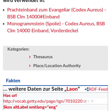
wird verwendet in:
Prachteinband zum Evangeliar (Codex Aureus) -
BSB Clm 14000#Einband
Monogrammstein (Spolie) - Codex Aureus, BSB
Clm 14000 Einband, Vorderdeckel
:
Kategorien
Thesaurus
Place/Location Authority
Fakten
… weitere Daten zur Seite „
Laon
“
RDF-Feed
Has url
http://vocab.getty.edu/page/tgn/7010220
+
Skos altLabel xml:lang="eng"