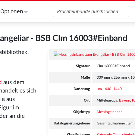
Optionen
angeliar - BSB Clm 16003#Einband
sbibliothek,
Signatur
Clm 16003#Einband
Maße
339 mm x 266 mm x 1
d
aus dem
Datierung
um 1430–1440
handelt es sich
Die aus
Ort
Mitteleuropa:
Bayern
,
P
Figur im
Objekttyp
Messingeinband
der an die
Katalogisierungsebene
Gesamtaufnahme (item)
Klassifizierung
Kategorie:Goldschmied