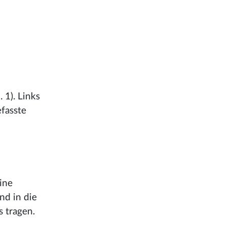
 1). Links
efasste
ine
nd in die
s tragen.