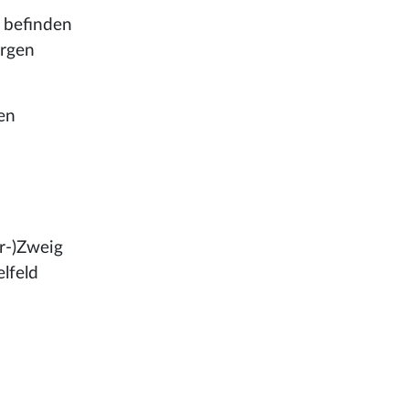
m befinden
ergen
en
er-)Zweig
lfeld