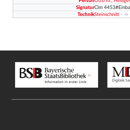
Person
Otto III., Heilig
Signatur
Clm 4453#Einb
Technik
Steinschnitt
+
Digitale 