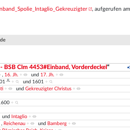
band_Spolie_Intaglio_Gekreuzigter
, aufgerufen a
nde
e) - BSB Clm 4453#Einband, Vorderdeckel
“
,
16. Jh.
+
und
17. Jh.
+
JL
501
+
und
1601
+
ti
+
und
Gekreuzigter Christus
+
1600
+
und
Intaglio
+
,
Reichenau
+
und
Bamberg
+