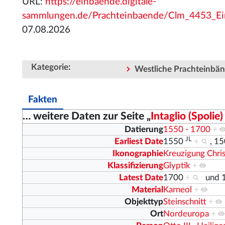
URL:
https://einbaende.digitale-
sammlungen.de/Prachteinbaende/Clm_4453_Ein
07.08.2026
:
Kategorie
Westliche Prachteinbä
Fakten
… weitere Daten zur Seite „
Intaglio (Spoli
Datierung
1550 - 1700
+
JL
Earliest Date
1550
+
,
1
Ikonographie
Kreuzigung Chris
Klassifizierung
Glyptik
+
Latest Date
1700
+
und
Material
Karneol
+
Objekttyp
Steinschnitt
+
Ort
Nordeuropa
+