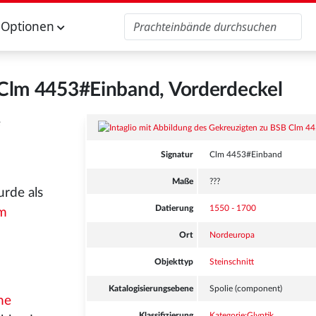
Optionen
SB Clm 4453#Einband, Vorderdeckel
e
Signatur
Clm 4453#Einband
Maße
???
urde als
Datierung
1550 - 1700
m
Ort
Nordeuropa
Objekttyp
Steinschnitt
Katalogisierungsebene
Spolie (component)
he
Klassifizierung
Kategorie:Glyptik