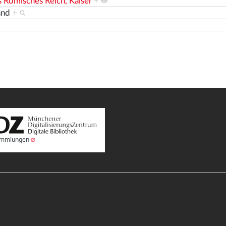
es Römisches Reich, Kaiser
+
and
+
Sammlungen