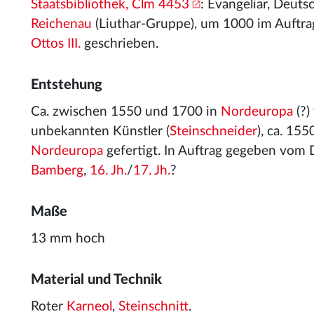
Staatsbibliothek, Clm 4453
: Evangeliar, Deuts
Reichenau
(Liuthar-Gruppe), um 1000 im Auftr
Ottos III.
geschrieben.
Entstehung
Ca. zwischen 1550 und 1700 in
Nordeuropa
(?)
unbekannten Künstler (
Steinschneider
), ca. 15
Nordeuropa
gefertigt. In Auftrag gegeben vom
Bamberg
,
16. Jh.
/
17. Jh.
?
Maße
13 mm hoch
Material und Technik
Roter
Karneol
,
Steinschnitt
.