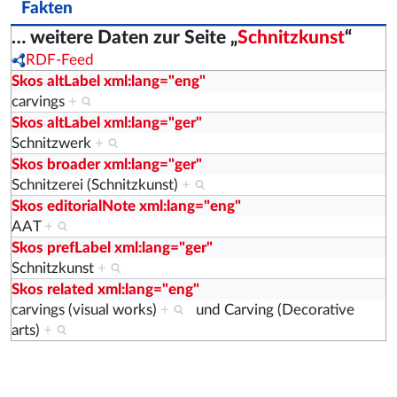
Fakten
… weitere Daten zur Seite „
Schnitzkunst
“
RDF-Feed
Skos altLabel xml:lang="eng"
carvings
+
Skos altLabel xml:lang="ger"
Schnitzwerk
+
Skos broader xml:lang="ger"
Schnitzerei (Schnitzkunst)
+
Skos editorialNote xml:lang="eng"
AAT
+
Skos prefLabel xml:lang="ger"
Schnitzkunst
+
Skos related xml:lang="eng"
carvings (visual works)
+
und
Carving (Decorative
arts)
+