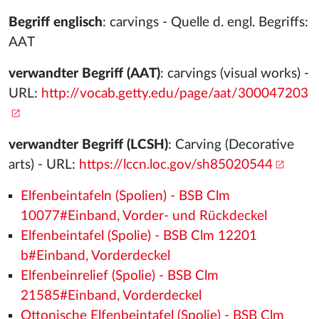
Begriff englisch
: carvings - Quelle d. engl. Begriffs:
AAT
verwandter Begriff (AAT)
: carvings (visual works) -
URL:
http://vocab.getty.edu/page/aat/300047203
verwandter Begriff (LCSH)
: Carving (Decorative
arts) - URL:
https://lccn.loc.gov/sh85020544
Elfenbeintafeln (Spolien) - BSB Clm
10077#Einband, Vorder- und Rückdeckel
Elfenbeintafel (Spolie) - BSB Clm 12201
b#Einband, Vorderdeckel
Elfenbeinrelief (Spolie) - BSB Clm
21585#Einband, Vorderdeckel
Ottonische Elfenbeintafel (Spolie) - BSB Clm