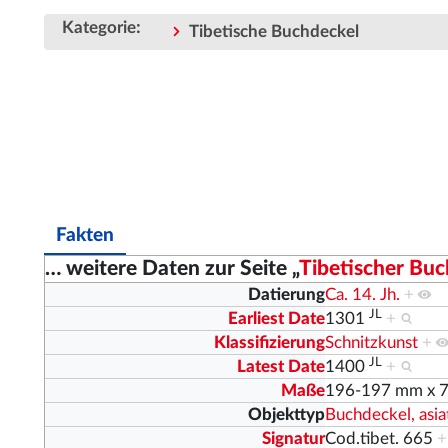
:
Kategorie
Tibetische Buchdeckel
Fakten
… weitere Daten zur Seite „
Tibetischer Buc
Datierung
Ca. 14. Jh.
+
JL
Earliest Date
1301
+
Klassifizierung
Schnitzkunst
+
JL
Latest Date
1400
+
Maße
196-197 mm x 
Objekttyp
Buchdeckel, asia
Signatur
Cod.tibet. 665
+