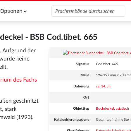
Optionen
deckel - BSB Cod.tibet. 665
t. Aufgrund der
wurde keine
Signatur
Cod.tibet. 665
llt.
Maße
196-197 mm x 703 m
rium des Fachs
Datierung
ca. 14. Jh.
Ort
Außen geschnitzt
, stark
Objekttyp
Buchdeckel, asiatisch
mwald (1993).
Katalogisierungsebene
Gesamtaufnahme (item
Klassifizierung
Kategorie:Schnitzkuns