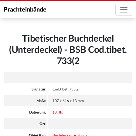
Prachteinbände
Tibetischer Buchdeckel
(Unterdeckel) - BSB Cod.tibet.
733(2
Signatur
Cod.tibet. 733(2
Maße
107 x 616 x 13 mm
Datierung
18. Jh.
Ort
Objekttyp
Buchdeckel, asiatisch