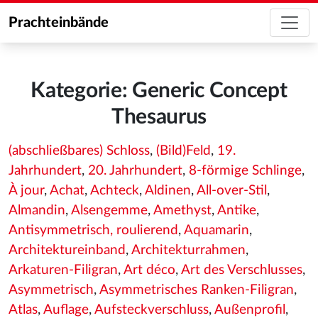
Prachteinbände
Kategorie: Generic Concept
Thesaurus
(abschließbares) Schloss
,
(Bild)Feld
,
19.
Jahrhundert
,
20. Jahrhundert
,
8-förmige Schlinge
,
À jour
,
Achat
,
Achteck
,
Aldinen
,
All-over-Stil
,
Almandin
,
Alsengemme
,
Amethyst
,
Antike
,
Antisymmetrisch, roulierend
,
Aquamarin
,
Architektureinband
,
Architekturrahmen
,
Arkaturen-Filigran
,
Art déco
,
Art des Verschlusses
,
Asymmetrisch
,
Asymmetrisches Ranken-Filigran
,
Atlas
,
Auflage
,
Aufsteckverschluss
,
Außenprofil
,