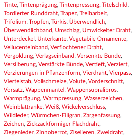
Tinte
,
Tintenprägung
,
Tintenpressung
,
Titelschild
,
Tordierter Runddraht
,
Trapez
,
Treibarbeit
,
Trifolium
,
Tropfen
,
Türkis
,
Überwendlich
,
Überwendlichband
,
Umschlag
,
Umwickelter Draht
,
Unterdeckel
,
Unterkante
,
Vegetabile Ornamente
,
Vellucenteinband
,
Verflochtener Draht
,
Vergoldung
,
Verlagseinband
,
Versenkte Bünde
,
Versilberung
,
Verstärkte Bünde
,
Vertieft
,
Verziert
,
Verzierungen in Pflanzenform
,
Vierdraht
,
Vierpass
,
Viertelstab
,
Vollschmelze
,
Volute
,
Vorderschnitt
,
Vorsatz
,
Wappenmantel
,
Wappensupralibros
,
Warmprägung
,
Warmpressung
,
Wasserzeichen
,
Weinblattranke
,
Weiß
,
Wickelverschluss
,
Wildleder
,
Würmchen-Filigran
,
Zargenfassung
,
Zeichen
,
Zickzackförmiger Flachdraht
,
Ziegenleder
,
Zinnoberrot
,
Ziselieren
,
Zweidraht
,