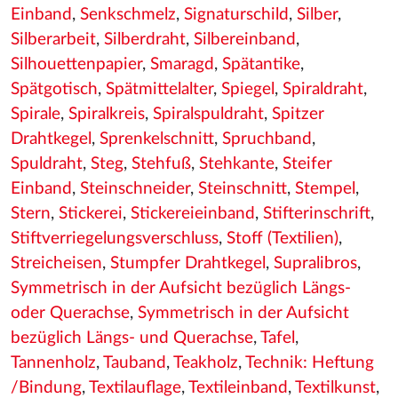
Einband
,
Senkschmelz
,
Signaturschild
,
Silber
,
Silberarbeit
,
Silberdraht
,
Silbereinband
,
Silhouettenpapier
,
Smaragd
,
Spätantike
,
Spätgotisch
,
Spätmittelalter
,
Spiegel
,
Spiraldraht
,
Spirale
,
Spiralkreis
,
Spiralspuldraht
,
Spitzer
Drahtkegel
,
Sprenkelschnitt
,
Spruchband
,
Spuldraht
,
Steg
,
Stehfuß
,
Stehkante
,
Steifer
Einband
,
Steinschneider
,
Steinschnitt
,
Stempel
,
Stern
,
Stickerei
,
Stickereieinband
,
Stifterinschrift
,
Stiftverriegelungsverschluss
,
Stoff (Textilien)
,
Streicheisen
,
Stumpfer Drahtkegel
,
Supralibros
,
Symmetrisch in der Aufsicht bezüglich Längs-
oder Querachse
,
Symmetrisch in der Aufsicht
bezüglich Längs- und Querachse
,
Tafel
,
Tannenholz
,
Tauband
,
Teakholz
,
Technik: Heftung
/Bindung
,
Textilauflage
,
Textileinband
,
Textilkunst
,