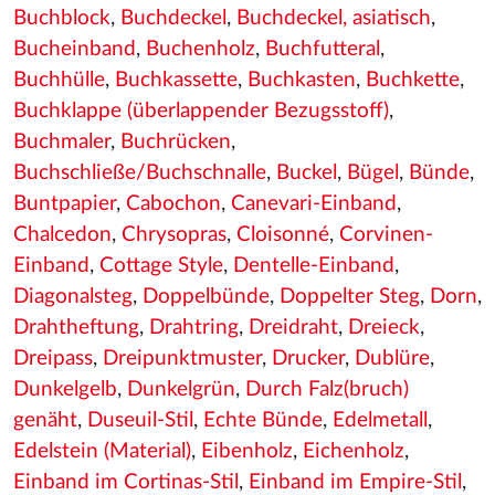
Buchblock
,
Buchdeckel
,
Buchdeckel, asiatisch
,
Bucheinband
,
Buchenholz
,
Buchfutteral
,
Buchhülle
,
Buchkassette
,
Buchkasten
,
Buchkette
,
Buchklappe (überlappender Bezugsstoff)
,
Buchmaler
,
Buchrücken
,
Buchschließe/Buchschnalle
,
Buckel
,
Bügel
,
Bünde
,
Buntpapier
,
Cabochon
,
Canevari-Einband
,
Chalcedon
,
Chrysopras
,
Cloisonné
,
Corvinen-
Einband
,
Cottage Style
,
Dentelle-Einband
,
Diagonalsteg
,
Doppelbünde
,
Doppelter Steg
,
Dorn
,
Drahtheftung
,
Drahtring
,
Dreidraht
,
Dreieck
,
Dreipass
,
Dreipunktmuster
,
Drucker
,
Dublüre
,
Dunkelgelb
,
Dunkelgrün
,
Durch Falz(bruch)
genäht
,
Duseuil-Stil
,
Echte Bünde
,
Edelmetall
,
Edelstein (Material)
,
Eibenholz
,
Eichenholz
,
Einband im Cortinas-Stil
,
Einband im Empire-Stil
,