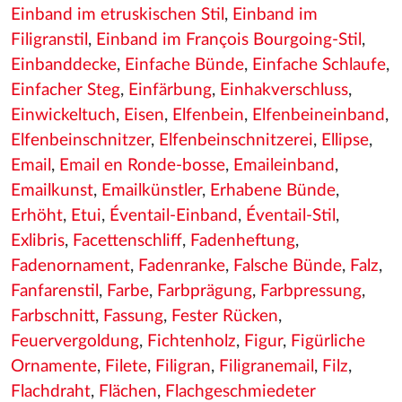
Einband im etruskischen Stil
,
Einband im
Filigranstil
,
Einband im François Bourgoing-Stil
,
Einbanddecke
,
Einfache Bünde
,
Einfache Schlaufe
,
Einfacher Steg
,
Einfärbung
,
Einhakverschluss
,
Einwickeltuch
,
Eisen
,
Elfenbein
,
Elfenbeineinband
,
Elfenbeinschnitzer
,
Elfenbeinschnitzerei
,
Ellipse
,
Email
,
Email en Ronde-bosse
,
Emaileinband
,
Emailkunst
,
Emailkünstler
,
Erhabene Bünde
,
Erhöht
,
Etui
,
Éventail-Einband
,
Éventail-Stil
,
Exlibris
,
Facettenschliff
,
Fadenheftung
,
Fadenornament
,
Fadenranke
,
Falsche Bünde
,
Falz
,
Fanfarenstil
,
Farbe
,
Farbprägung
,
Farbpressung
,
Farbschnitt
,
Fassung
,
Fester Rücken
,
Feuervergoldung
,
Fichtenholz
,
Figur
,
Figürliche
Ornamente
,
Filete
,
Filigran
,
Filigranemail
,
Filz
,
Flachdraht
,
Flächen
,
Flachgeschmiedeter