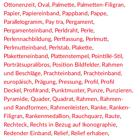
Ottonenzeit
,
Oval
,
Palmette
,
Palmetten-Filigran
,
Papier
,
Papiereinband
,
Pappband
,
Pappe
,
Parallelogramm
,
Pay tra
,
Pergament
,
Pergamenteinband
,
Perldraht
,
Perle
,
Perlennachbildung
,
Perlfassung
,
Perlmutt
,
Perlmutteinband
,
Perlstab
,
Plakette
,
Plaketteneinband
,
Plattenstempel
,
Pointillé-Stil
,
Porträtsupralibros
,
Position Bildfelder, Rahmen
und Beschläge
,
Prachteinband
,
Prachteinband,
europäisch
,
Prägung
,
Pressung
,
Profil
,
Profil
Deckel
,
Profilrand
,
Punktmuster
,
Punze
,
Punzieren
,
Pyramide
,
Quader
,
Quadrat
,
Rahmen
,
Rahmen-
und Randformen
,
Rahmenleisten
,
Ranke
,
Ranken-
Filigran
,
Rankenmedallion
,
Rauchquarz
,
Raute
,
Rechteck
,
Rechts in Bezug auf Ikonographie
,
Redender Einband
,
Relief
,
Relief erhaben
,