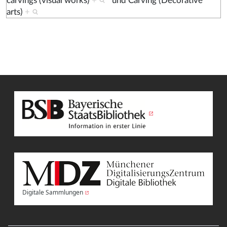
carvings (visual works)
+
und
Carving (Decorative
arts)
+
Digitale Sammlungen