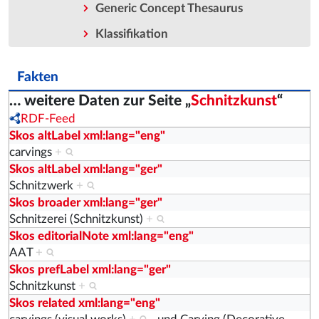
Generic Concept Thesaurus
Klassifikation
Fakten
… weitere Daten zur Seite „
Schnitzkunst
“
RDF-Feed
Skos altLabel xml:lang="eng"
carvings
+
Skos altLabel xml:lang="ger"
Schnitzwerk
+
Skos broader xml:lang="ger"
Schnitzerei (Schnitzkunst)
+
Skos editorialNote xml:lang="eng"
AAT
+
Skos prefLabel xml:lang="ger"
Schnitzkunst
+
Skos related xml:lang="eng"