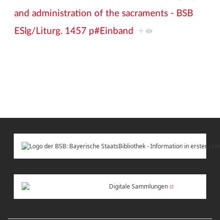
and administration of the sacraments - BSB
ESlg/Liturg. 1457 p#Einband
+
Digitale Sammlungen