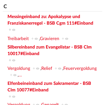
C
Messingeinband zu: Apokalypse und
Franziskanerregel - BSB Cgm 111#Einband
+
Treibarbeit
+
,
Gravieren
+
Silbereinband zum Evangelistar - BSB Clm
10017#Einband
+
Vergoldung
+
,
Relief
+
,
Feuervergoldung
+
,
…
Elfenbeineinband zum Sakramentar - BSB
Clm 10077#Einband
+
Vergoldung
+
,
Genagelt
+
,