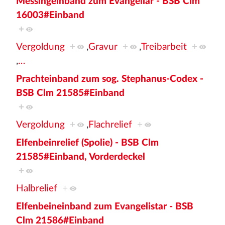
Messingeinband zum Evangeliar - BSB Clm
16003#Einband
+
Vergoldung
+
,
Gravur
+
,
Treibarbeit
+
,
…
Prachteinband zum sog. Stephanus-Codex -
BSB Clm 21585#Einband
+
Vergoldung
+
,
Flachrelief
+
Elfenbeinrelief (Spolie) - BSB Clm
21585#Einband, Vorderdeckel
+
Halbrelief
+
Elfenbeineinband zum Evangelistar - BSB
Clm 21586#Einband