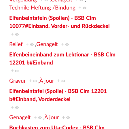
Technik: Heftung /Bindung
+
Elfenbeintafeln (Spolien) - BSB Clm
10077#Einband, Vorder- und Rückdeckel
+
Relief
+
,
Genagelt
+
Elfenbeineinband zum Lektionar - BSB Clm
12201 b#Einband
+
Gravur
+
,
À jour
+
Elfenbeintafel (Spolie) - BSB Clm 12201
b#Einband, Vorderdeckel
+
Genagelt
+
,
À jour
+
Buchkasten zum Uta-Codex - BSB Clm