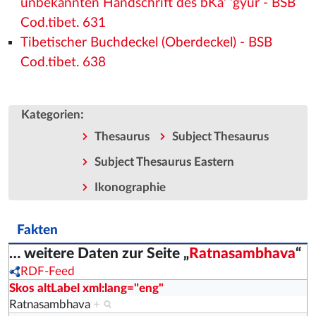
unbekannten Handschrift des bKa’ ’gyur - BSB
Cod.tibet. 631
Tibetischer Buchdeckel (Oberdeckel) - BSB
Cod.tibet. 638
:
Kategorien
Thesaurus
Subject Thesaurus
Subject Thesaurus Eastern
Ikonographie
Fakten
… weitere Daten zur Seite „
Ratnasambhava
“
RDF-Feed
Skos altLabel xml:lang="eng"
Ratnasambhava
+