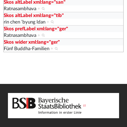
Skos altLabel xml:lang="san"
Ratnasambhava
+
Skos altLabel xml:lang="tib"
rin chen ’byung ldan
+
Skos prefLabel xml:lang="ger"
Ratnasambhava
+
Skos wider xml:lang="ger"
Fünf Buddha-Familien
+