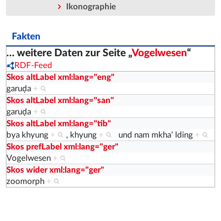
Ikonographie
Fakten
… weitere Daten zur Seite „
Vogelwesen
“
RDF-Feed
Skos altLabel xml:lang="eng"
garuḍa
+
Skos altLabel xml:lang="san"
garuḍa
+
Skos altLabel xml:lang="tib"
bya khyung
+
,
khyung
+
und
nam mkhaʼ lding
+
Skos prefLabel xml:lang="ger"
Vogelwesen
+
Skos wider xml:lang="ger"
zoomorph
+