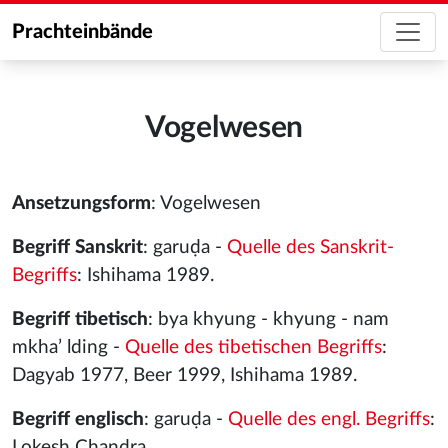
Prachteinbände
Vogelwesen
Ansetzungsform
: Vogelwesen
Begriff Sanskrit
: garuḍa -
Quelle des Sanskrit-
Begriffs
: Ishihama 1989.
Begriff tibetisch
: bya khyung - khyung - nam
mkhaʼ lding -
Quelle des tibetischen Begriffs
:
Dagyab 1977, Beer 1999, Ishihama 1989.
Begriff englisch
: garuḍa -
Quelle des engl. Begriffs
:
Lokesh Chandra.