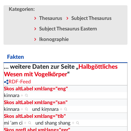
:
Kategorien
Thesaurus
Subject Thesaurus
Subject Thesaurus Eastern
Ikonographie
Fakten
… weitere Daten zur Seite „
Halbgöttliches
Wesen mit Vogelkörper
“
RDF-Feed
Skos altLabel xml:lang="eng"
kinnara
+
Skos altLabel xml:lang="san"
kinnara
+
und
kiṃnara
+
Skos altLabel xml:lang="tib"
mi ʼam ci
+
und
shang shang
+
Skos prefLabel xml:lang="ger"