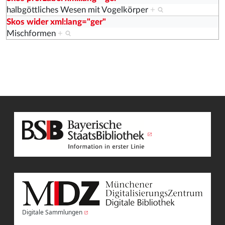
halbgöttliches Wesen mit Vogelkörper
+
Skos wider xml:lang="ger"
Mischformen
+
Digitale Sammlungen