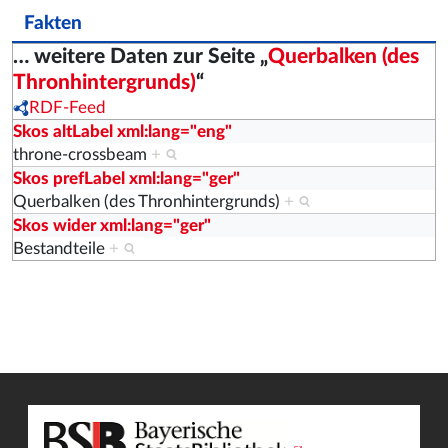
Fakten
… weitere Daten zur Seite „
Querbalken (des
Thronhintergrunds)
“
RDF-Feed
Skos altLabel xml:lang="eng"
throne-crossbeam
+
Skos prefLabel xml:lang="ger"
Querbalken (des Thronhintergrunds)
+
Skos wider xml:lang="ger"
Bestandteile
+