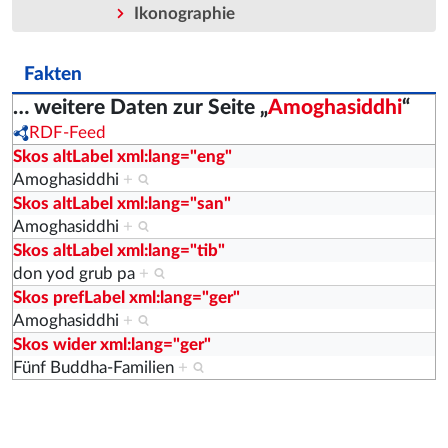
Ikonographie
Fakten
… weitere Daten zur Seite „
Amoghasiddhi
“
RDF-Feed
Skos altLabel xml:lang="eng"
Amoghasiddhi
+
Skos altLabel xml:lang="san"
Amoghasiddhi
+
Skos altLabel xml:lang="tib"
don yod grub pa
+
Skos prefLabel xml:lang="ger"
Amoghasiddhi
+
Skos wider xml:lang="ger"
Fünf Buddha-Familien
+