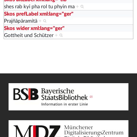
shes rab kyi pha rol tu phyin ma
+
Skos prefLabel xml:lang="ger"
Prajñāpāramitā
+
Skos wider xml:lang="ger"
Gottheit und Schützer
+