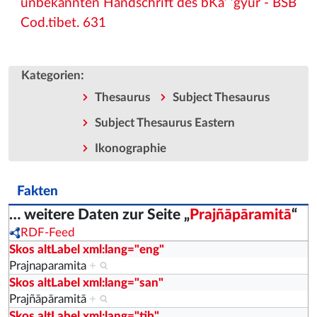
unbekannten Handschrift des bKa’ ’gyur - BSB
Cod.tibet. 631
:
Kategorien
Thesaurus
Subject Thesaurus
Subject Thesaurus Eastern
Ikonographie
Fakten
… weitere Daten zur Seite „
Prajñāpāramitā
“
RDF-Feed
Skos altLabel xml:lang="eng"
Prajnaparamita
+
Skos altLabel xml:lang="san"
Prajñāpāramitā
+
Skos altLabel xml:lang="tib"