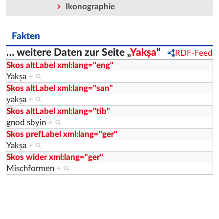
Ikonographie
Fakten
… weitere Daten zur Seite „
Yakṣa
“
RDF-Feed
Skos altLabel xml:lang="eng"
Yakṣa
+
Skos altLabel xml:lang="san"
yakṣa
+
Skos altLabel xml:lang="tib"
gnod sbyin
+
Skos prefLabel xml:lang="ger"
Yakṣa
+
Skos wider xml:lang="ger"
Mischformen
+