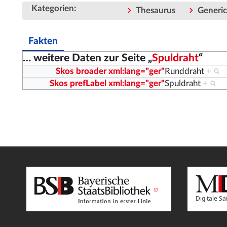
:
Kategorien
Thesaurus
Generi
Fakten
… weitere Daten zur Seite „
Spuldraht
“
Skos broader xml:lang="ger"
Runddraht
+
Skos prefLabel xml:lang="ger"
Spuldraht
+
Digitale 