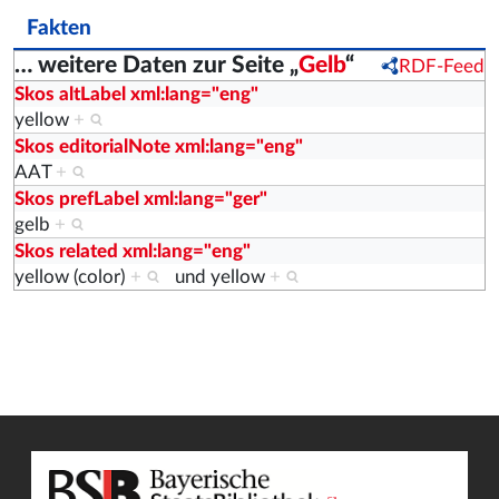
Fakten
… weitere Daten zur Seite „
Gelb
“
RDF-Feed
Skos altLabel xml:lang="eng"
yellow
+
Skos editorialNote xml:lang="eng"
AAT
+
Skos prefLabel xml:lang="ger"
gelb
+
Skos related xml:lang="eng"
yellow (color)
+
und
yellow
+