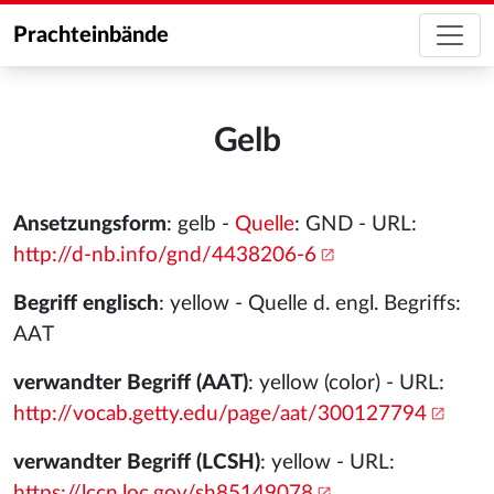
Prachteinbände
Gelb
Ansetzungsform
: gelb -
Quelle
: GND - URL:
http://d-nb.info/gnd/4438206-6
Begriff englisch
: yellow - Quelle d. engl. Begriffs:
AAT
verwandter Begriff (AAT)
: yellow (color) - URL:
http://vocab.getty.edu/page/aat/300127794
verwandter Begriff (LCSH)
: yellow - URL:
https://lccn.loc.gov/sh85149078