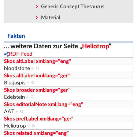
Generic Concept Thesaurus
Material
Fakten
… weitere Daten zur Seite „
Heliotrop
“
RDF-Feed
Skos altLabel xml:lang="eng"
bloodstone
+
Skos altLabel xml:lang="ger"
Blutjaspis
+
Skos broader xml:lang="ger"
Edelstein
+
Skos editorialNote xml:lang="eng"
AAT
+
Skos prefLabel xml:lang="ger"
Heliotrop
+
Skos related xml:lang="eng"