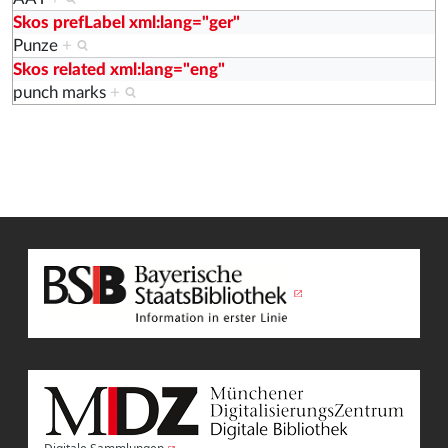
Skos prefLabel xml:lang="ger"
Punze
+
Skos related xml:lang="eng"
punch marks
+