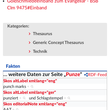
Goldschmiedeeinband zum Evangeliar - BSB
Clm 9475#Einband
:
Kategorien
Thesaurus
Generic Concept Thesaurus
Technik
Fakten
… weitere Daten zur Seite „
Punze
“
RDF-Feed
Skos altLabel xml:lang="eng"
punch marks
+
Skos altLabel xml:lang="ger"
punziert
+
und
Schlagstempel
+
Skos editorialNote xml:lang="eng"
AAT
+