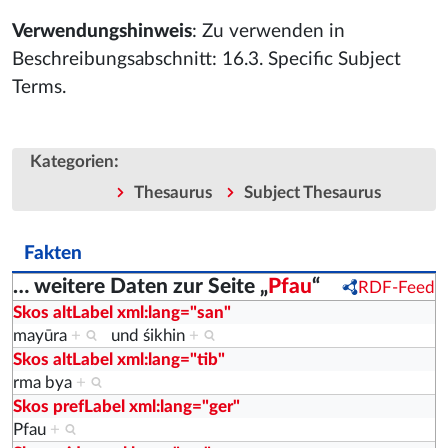
Verwendungshinweis
: Zu verwenden in
Beschreibungsabschnitt: 16.3. Specific Subject
Terms.
:
Kategorien
Thesaurus
Subject Thesaurus
Fakten
… weitere Daten zur Seite „
Pfau
“
RDF-Feed
Skos altLabel xml:lang="san"
mayūra
+
und
śikhin
+
Skos altLabel xml:lang="tib"
rma bya
+
Skos prefLabel xml:lang="ger"
Pfau
+