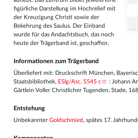
abhebt. Das Zentrum bildet jeweils eine
figürliche Darstellung im Hochrelief mit
der Kreuzigung Christi sowie der
Bekehrung des Saulus. Der Einband
wurde für das Andachtsbuch, das noch
heute der Trägerband ist, geschaffen.
Informationen zum Trägerband
Überliefert mit: Druckschrift München, Bayeris
Staatsbibliothek,
ESlg/Asc. 5545 c
: Johann Ar
Gärtlein Voller Christlicher Tugenden, Stade, 16
Entstehung
Unbekannter
Goldschmied
, spätes 17. Jahrhun