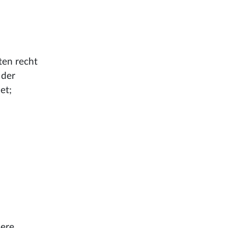
ften recht
 der
et;
ere