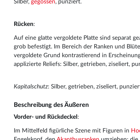
Silber,
gegossen
, punziert.
Rücken
:
Auf eine glatte vergoldete Platte sind separat ge
grob befestigt. Im Bereich der Ranken und Blüten
vergoldete Grund kontrastierend in Erscheinung. 
applizierte Reliefs: Silber, getrieben, ziseliert, pu
Kapitalschutz
: Silber, getrieben, ziseliert, punzie
Beschreibung des Äußeren
Vorder- und Rückdeckel
:
Im Mittelfeld figürliche Szene mit Figuren in
Hoc
Engelskopf, den
Akanthusranken
umziehen; die