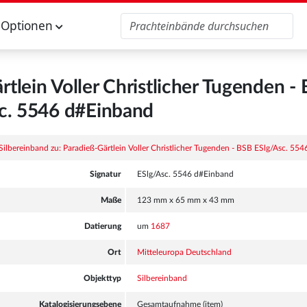
Optionen
rtlein Voller Christlicher Tugenden -
c. 5546 d#Einband
Signatur
ESlg/Asc. 5546 d#Einband
Maße
123 mm x 65 mm x 43 mm
Datierung
um
1687
Ort
Mitteleuropa
Deutschland
Objekttyp
Silbereinband
Katalogisierungsebene
Gesamtaufnahme (item)