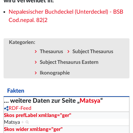
wird verwendet in:
Nepalesischer Buchdeckel (Unterdeckel) - BSB
Cod.nepal. 82(2
:
Kategorien
Thesaurus
Subject Thesaurus
Subject Thesaurus Eastern
Ikonographie
Fakten
… weitere Daten zur Seite „
Matsya
“
RDF-Feed
Skos prefLabel xml:lang="ger"
Matsya
+
Skos wider xml:lang="ger"