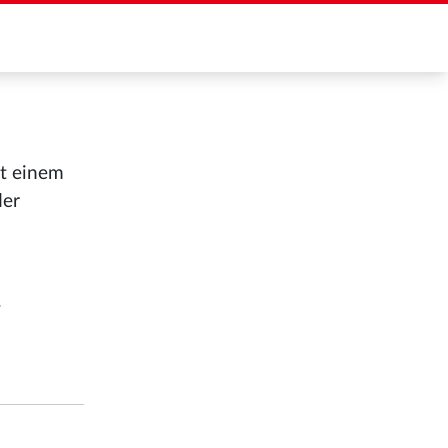
it einem
der
.