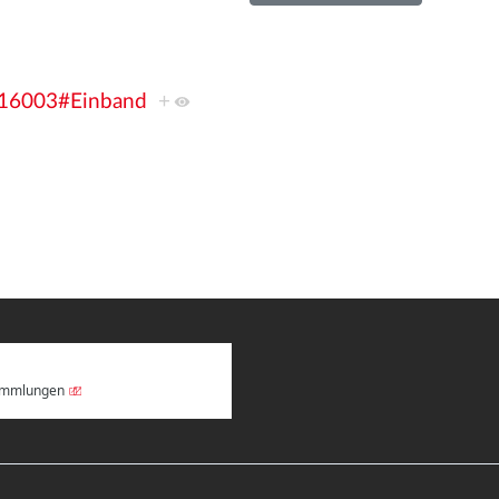
m 16003#Einband
+
Sammlungen