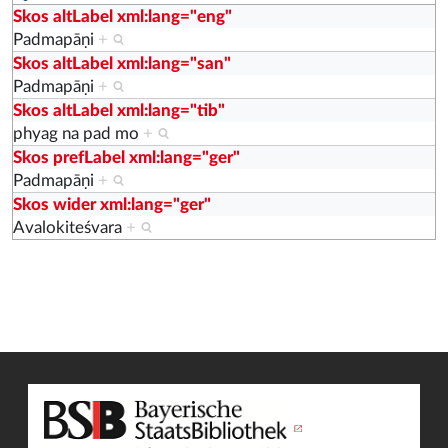
Skos altLabel xml:lang="eng"
Padmapāṇi
+
Skos altLabel xml:lang="san"
Padmapāṇi
+
Skos altLabel xml:lang="tib"
phyag na pad mo
+
Skos prefLabel xml:lang="ger"
Padmapāṇi
+
Skos wider xml:lang="ger"
Avalokiteśvara
+