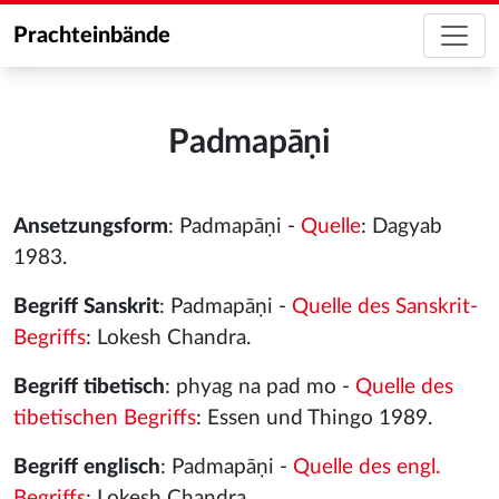
Prachteinbände
Padmapāṇi
Ansetzungsform
: Padmapāṇi -
Quelle
: Dagyab
1983.
Begriff Sanskrit
: Padmapāṇi -
Quelle des Sanskrit-
Begriffs
: Lokesh Chandra.
Begriff tibetisch
: phyag na pad mo -
Quelle des
tibetischen Begriffs
: Essen und Thingo 1989.
Begriff englisch
: Padmapāṇi -
Quelle des engl.
Begriffs
: Lokesh Chandra.