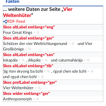
Fakten
… weitere Daten zur Seite „
Vier
Weltenhüter
“
RDF-Feed
Skos altLabel xml:lang="eng"
Four Great Kings
+
Skos altLabel xml:lang="ger"
Schützer der vier Weltrichtungenund
+
und
Vier
Großkönige
+
Skos altLabel xml:lang="san"
lokapāla
+
,
dikpāla
+
und
caturmahārāja
+
Skos altLabel xml:lang="tib"
'jig rten skyong ba bzhi
+
,
rgyal chen sde bzhi
+
und
rgyal chen bzhi
+
Skos prefLabel xml:lang="ger"
Vier Weltenhüter
+
Skos wider xml:lang="ger"
Anthropomorph
+