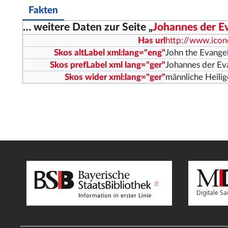
Fakten
… weitere Daten zur Seite „
Johannes der Ev
Has url
http://www.ico
Skos altLabel xml:lang="eng"
John the Evange
Skos prefLabel xml lang="ger"
Johannes der Ev
Skos wider xml:lang="ger"
männliche Heili
Digitale 