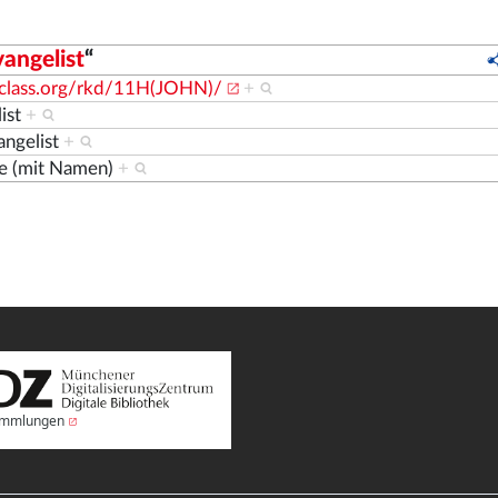
angelist
“
nclass.org/rkd/11H(JOHN)/
+
list
+
angelist
+
ge (mit Namen)
+
Sammlungen