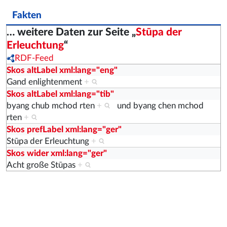
Fakten
… weitere Daten zur Seite „
Stūpa der
Erleuchtung
“
RDF-Feed
Skos altLabel xml:lang="eng"
Gand enlightenment
+
Skos altLabel xml:lang="tib"
byang chub mchod rten
+
und
byang chen mchod
rten
+
Skos prefLabel xml:lang="ger"
Stūpa der Erleuchtung
+
Skos wider xml:lang="ger"
Acht große Stūpas
+