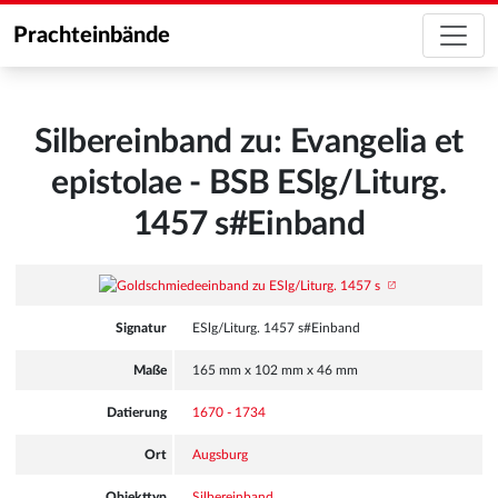
Prachteinbände
Silbereinband zu: Evangelia et
epistolae - BSB ESlg/Liturg.
1457 s#Einband
Signatur
ESlg/Liturg. 1457 s#Einband
Maße
165 mm x 102 mm x 46 mm
Datierung
1670 - 1734
Ort
Augsburg
Objekttyp
Silbereinband