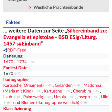
Westliche Prachteinbände
Fakten
… weitere Daten zur Seite „
Silbereinband zu:
Evangelia et epistolae - BSB ESlg/Liturg.
1457 s#Einband
“
RDF-Feed
Datierung
1670 - 1734
+
Earliest Date
1670
+
Ikonographie
Kartusche (Ornament)
+
,
Girlanden
+
,
Madonna
(Maria mit Kind)
+
,
Kartusche
+
,
Cherubim
+
,
Laub
+
,
Palmzweig
+
,
Ursula
+
,
Joseph
+
,
Lilie
+
und
Blumen (Ikonographie westlich)
+
Klassifizierung