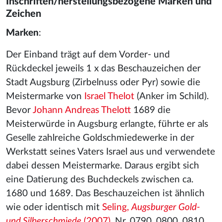
Inschriften/herstellungsbezogene Marken und
Zeichen
Marken
:
Der Einband trägt auf dem Vorder- und
Rückdeckel jeweils 1 x das Beschauzeichen der
Stadt Augsburg (Zirbelnuss oder Pyr) sowie die
Meistermarke von
Israel Thelot
(Anker im Schild).
Bevor
Johann Andreas Thelott
1689 die
Meisterwürde in Augsburg erlangte, führte er als
Geselle zahlreiche Goldschmiedewerke in der
Werkstatt seines Vaters Israel aus und verwendete
dabei dessen Meistermarke. Daraus ergibt sich
eine Datierung des Buchdeckels zwischen ca.
1680 und 1689. Das Beschauzeichen ist ähnlich
wie oder identisch mit
Seling,
Augsburger Gold-
und Silberschmiede
(2007)
, Nr. 0790, 0800, 0810