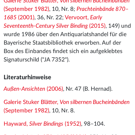
Galerie Stuker Blätter,
Von silbernen Bucheinbänden
(September 1982)
, 10, Nr. 8;
Prachteinbände 870–
1685
(2001)
, 36, Nr. 22;
Vervoort,
Early
Seventeenth-Century Silver Binding
(2015)
, 149) und
wurde 1986 über den Antiquariatshandel für die
Bayerische Staatsbibliothek erworben. Auf der
Box des Einbandes findet sich ein aufgeklebtes
Signaturschild ("JA 7352").
Literaturhinweise
Außen-Ansichten
(2006)
, Nr. 47 (B. Hernad).
Galerie Stuker Blätter,
Von silbernen Bucheinbänden
(September 1982)
, 10, Nr. 8.
Hayward,
Silver Bindings
(1952)
, 98–104.