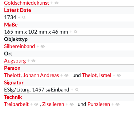
Goldschmiedekunst
+
Latest Date
1734
+
Maße
165 mm x 102 mm x 46 mm
+
Objekttyp
Silbereinband
+
Ort
Augsburg
+
Person
Thelott, Johann Andreas
+
und
Thelot, Israel
+
Signatur
ESlg/Liturg. 1457 s#Einband
+
Technik
Treibarbeit
+
,
Ziselieren
+
und
Punzieren
+