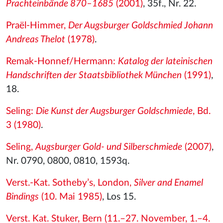
Prachteinbände 870–1685
(2001)
, 35f., Nr. 22.
Praël-Himmer,
Der Augsburger Goldschmied Johann
Andreas Thelot
(1978)
.
Remak-Honnef/Hermann:
Katalog der lateinischen
Handschriften der Staatsbibliothek München
(1991)
,
18.
Seling:
Die Kunst der Augsburger Goldschmiede
, Bd.
3 (1980)
.
Seling,
Augsburger Gold- und Silberschmiede
(2007)
,
Nr. 0790, 0800, 0810, 1593q.
Verst.-Kat. Sotheby’s, London,
Silver and Enamel
Bindings
(10. Mai 1985)
, Los 15.
Verst. Kat. Stuker, Bern (11.–27. November, 1.–4.