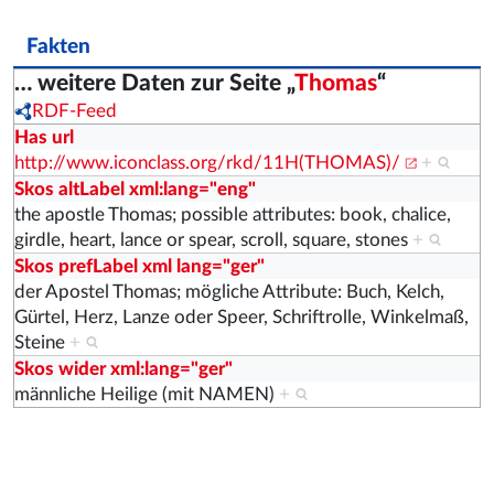
Fakten
… weitere Daten zur Seite „
Thomas
“
RDF-Feed
Has url
http://www.iconclass.org/rkd/11H(THOMAS)/
+
Skos altLabel xml:lang="eng"
the apostle Thomas; possible attributes: book, chalice,
girdle, heart, lance or spear, scroll, square, stones
+
Skos prefLabel xml lang="ger"
der Apostel Thomas; mögliche Attribute: Buch, Kelch,
Gürtel, Herz, Lanze oder Speer, Schriftrolle, Winkelmaß,
Steine
+
Skos wider xml:lang="ger"
männliche Heilige (mit NAMEN)
+