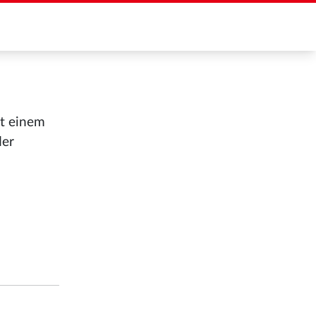
it einem
der