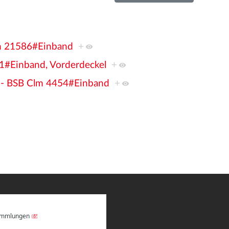
Clm 21586#Einband
+
21#Einband, Vorderdeckel
+
r - BSB Clm 4454#Einband
+
Sammlungen