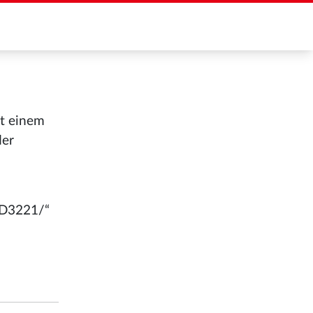
it einem
der
1D3221/“