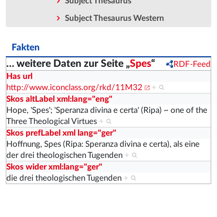
Subject Thesaurus
Subject Thesaurus Western
Fakten
… weitere Daten zur Seite „
Spes
“
RDF-Feed
Has url
http://www.iconclass.org/rkd/11M32
+
Skos altLabel xml:lang="eng"
Hope, 'Spes'; 'Speranza divina e certa' (Ripa) ~ one of the
Three Theological Virtues
+
Skos prefLabel xml lang="ger"
Hoffnung, Spes (Ripa: Speranza divina e certa), als eine
der drei theologischen Tugenden
+
Skos wider xml:lang="ger"
die drei theologischen Tugenden
+