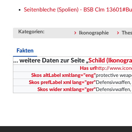
Seitenbleche (Spolien) - BSB Clm 13601#B
:
Kategorien
Ikonographie
The
Fakten
… weitere Daten zur Seite „
Schild (Ikonogra
Has url
http://www.ico
Skos altLabel xml:lang="eng"
protective weap
Skos prefLabel xml lang="ger"
Defensivwaffen,
Skos wider xml:lang="ger"
Defensivwaffen,