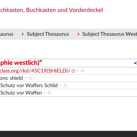
uchkasten, Buchkasten und Vorderdeckel
saurus
Subject Thesaurus
Subject Thesaurus Wes
phie westlich)
“
nclass.org/rkd/45C19(SHIELD)/
+
ons: shield
+
 Schutz vor Waffen: Schild
+
 Schutz vor Waffen
+