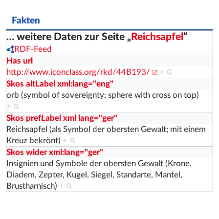
Fakten
… weitere Daten zur Seite „
Reichsapfel
“
RDF-Feed
Has url
http://www.iconclass.org/rkd/44B193/
+
Skos altLabel xml:lang="eng"
orb (symbol of sovereignty; sphere with cross on top)
+
Skos prefLabel xml lang="ger"
Reichsapfel (als Symbol der obersten Gewalt; mit einem
Kreuz bekrönt)
+
Skos wider xml:lang="ger"
Insignien und Symbole der obersten Gewalt (Krone,
Diadem, Zepter, Kugel, Siegel, Standarte, Mantel,
Brustharnisch)
+