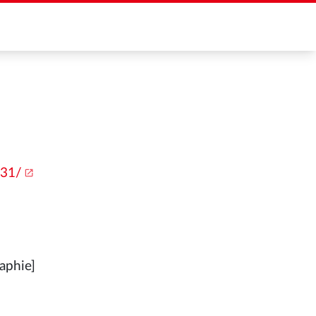
831/
aphie]