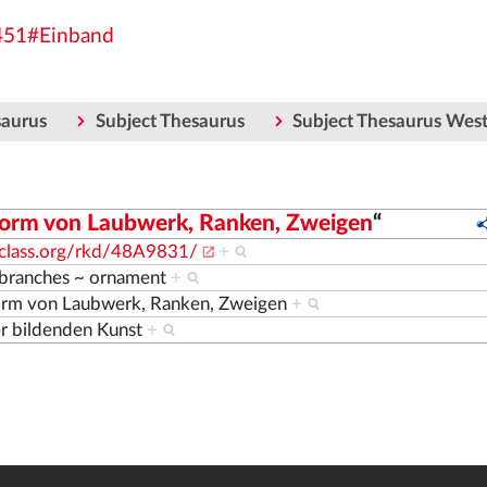
4451#Einband
saurus
Subject Thesaurus
Subject Thesaurus Wes
orm von Laubwerk, Ranken, Zweigen
“
nclass.org/rkd/48A9831/
+
s, branches ~ ornament
+
orm von Laubwerk, Ranken, Zweigen
+
r bildenden Kunst
+