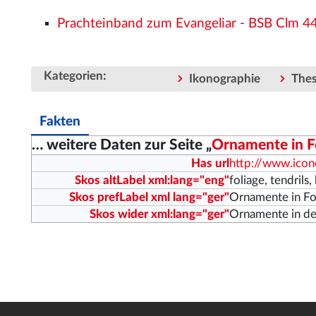
Prachteinband zum Evangeliar - BSB Clm 
:
Kategorien
Ikonographie
The
Fakten
… weitere Daten zur Seite „
Ornamente in F
Has url
http://www.ico
Skos altLabel xml:lang="eng"
foliage, tendril
Skos prefLabel xml lang="ger"
Ornamente in F
Skos wider xml:lang="ger"
Ornamente in de